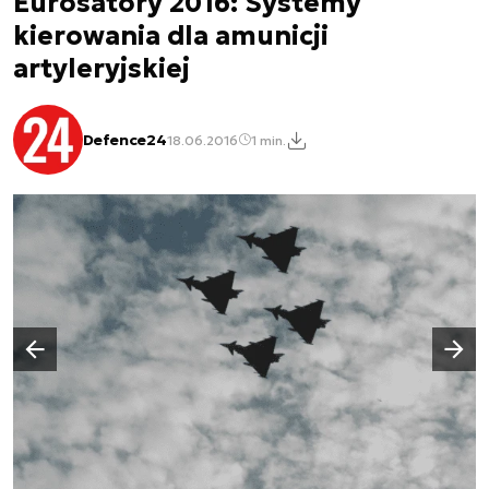
Eurosatory 2016: Systemy
kierowania dla amunicji
artyleryjskiej
Defence24
18.06.2016
1 min.
Następny slajd
Poprzedni slajd