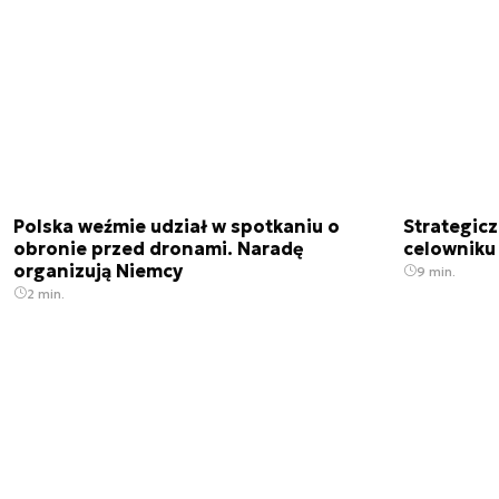
Polska weźmie udział w spotkaniu o
Strategic
obronie przed dronami. Naradę
celowniku 
organizują Niemcy
9 min.
2 min.