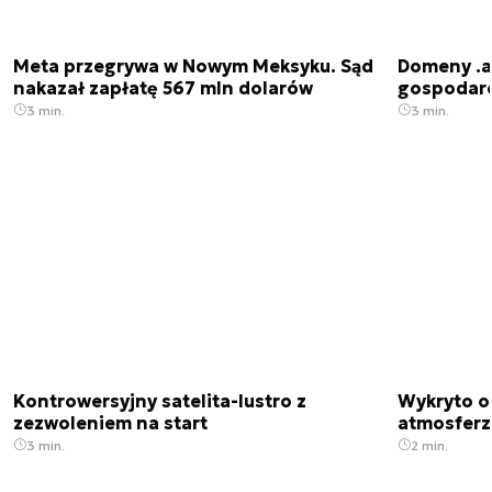
Meta przegrywa w Nowym Meksyku. Sąd
Domeny .ai
nakazał zapłatę 567 mln dolarów
gospodarek
3 min.
3 min.
Kontrowersyjny satelita-lustro z
Wykryto o
zezwoleniem na start
atmosfer
3 min.
2 min.