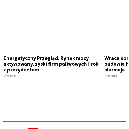
Energetyczny Przegląd. Rynek mocy
Wraca spr
aktywowany, zyski firm paliwowych i rok
budowie N
z prezydentem
alarmują
3 min.
6 min.