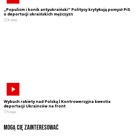
„Populizm i konik antyukraiński” Politycy krytykują pomysł PiS
o deportacji ukraińskich mężczyzn
3 min.
Wybuch rakiety nad Polską | Kontrowersyjna kwestia
deportacji Ukrainców na front
1 min.
Mogą Cię zainteresować