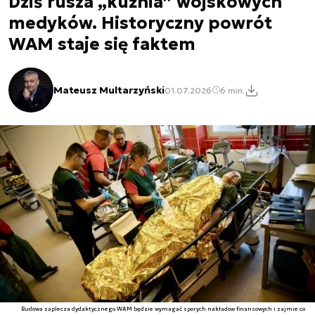
Dziś rusza „kuźnia” wojskowych
medyków. Historyczny powrót
WAM staje się faktem
Mateusz Multarzyński
01.07.2026
6 min.
Budowa zaplecza dydaktycznego WAM będzie wymagać sporych nakładów finansowych i zajmie co