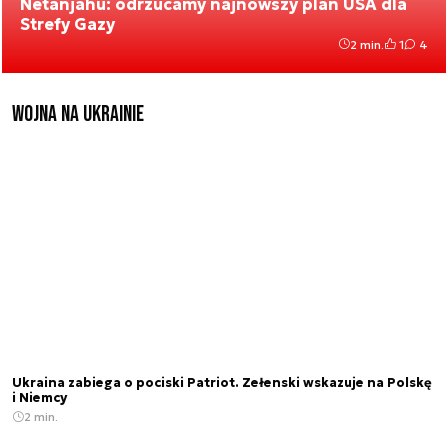
Netanjahu: odrzucamy najnowszy plan USA dla
Strefy Gazy
2 min.
1
4
Wojna na Ukrainie
Ukraina zabiega o pociski Patriot. Zełenski wskazuje na Polskę
i Niemcy
2 min.