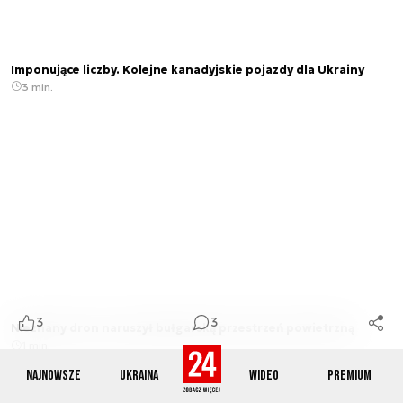
Imponujące liczby. Kolejne kanadyjskie pojazdy dla Ukrainy
3 min.
3
3
Nieznany dron naruszył bułgarską przestrzeń powietrzną
1 min.
Najnowsze
Ukraina
Wideo
Premium
Mogą Cię zainteresować