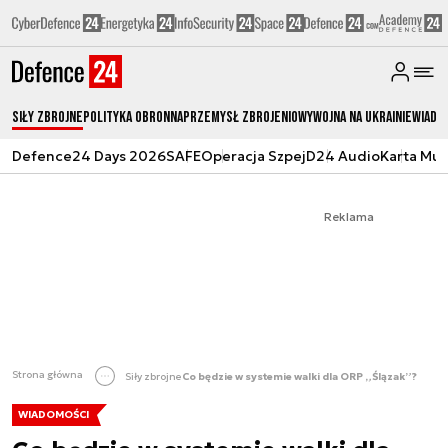
Siły zbrojne
Polityka obronna
Przemysł Zbrojeniowy
Wojna na Ukrainie
Wiado
Defence24 Days 2026
SAFE
Operacja Szpej
D24 Audio
Karta Mu
Reklama
Strona główna
Siły zbrojne
Co będzie w systemie walki dla ORP „Ślązak”?
WIADOMOŚCI