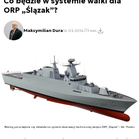
Co będzie w systemie walki dla
ORP „Ślązak”?
Maksymilian Dura
14.03.2014
1 min.
Wiemy już co będzie się składało na system obserwacji technicznej okrętu ORP „Ślązak” – fot. Thales