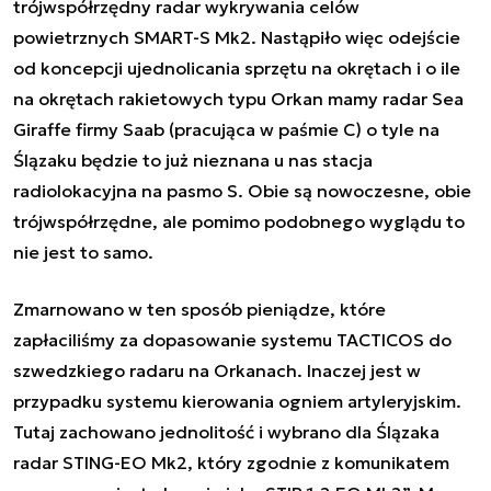
trójwspółrzędny radar wykrywania celów
powietrznych SMART-S Mk2. Nastąpiło więc odejście
od koncepcji ujednolicania sprzętu na okrętach i o ile
na okrętach rakietowych typu Orkan mamy radar Sea
Giraffe firmy Saab (pracująca w paśmie C) o tyle na
Ślązaku będzie to już nieznana u nas stacja
radiolokacyjna na pasmo S. Obie są nowoczesne, obie
trójwspółrzędne, ale pomimo podobnego wyglądu to
nie jest to samo.
Zmarnowano w ten sposób pieniądze, które
zapłaciliśmy za dopasowanie systemu TACTICOS do
szwedzkiego radaru na Orkanach. Inaczej jest w
przypadku systemu kierowania ogniem artyleryjskim.
Tutaj zachowano jednolitość i wybrano dla Ślązaka
radar STING-EO Mk2, który zgodnie z komunikatem