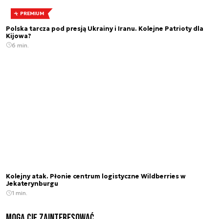
PREMIUM
Polska tarcza pod presją Ukrainy i Iranu. Kolejne Patrioty dla
Kijowa?
6 min.
Kolejny atak. Płonie centrum logistyczne Wildberries w
Jekaterynburgu
1 min.
Mogą Cię zainteresować