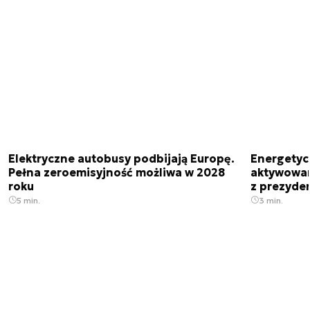
Elektryczne autobusy podbijają Europę.
Energetyc
Pełna zeroemisyjność możliwa w 2028
aktywowany
roku
z prezyde
5 min.
3 min.