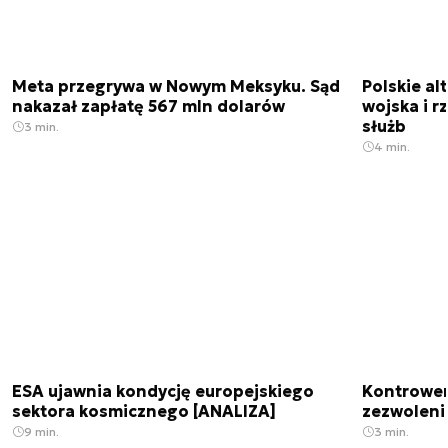
Meta przegrywa w Nowym Meksyku. Sąd
Polskie a
nakazał zapłatę 567 mln dolarów
wojska i r
służb
3 min.
4 min.
ESA ujawnia kondycję europejskiego
Kontrowers
sektora kosmicznego [ANALIZA]
zezwoleni
9 min.
3 min.