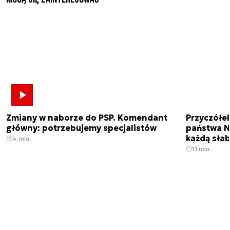
Zmiany w naborze do PSP. Komendant
Przyczółe
główny: potrzebujemy specjalistów
państwa N
każdą sła
4 min.
11 min.