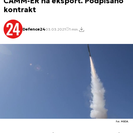
CAMM-ER na eksport. Podpisano
kontrakt
Defence24
03.03.2021
1 min.
Fot. MBDA.