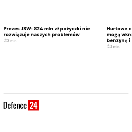
Prezes JSW: 824 mln zł pożyczki nie
Hurtowe c
rozwiązuje naszych problemów
mogą wkró
benzynę i 
3 min.
2 min.