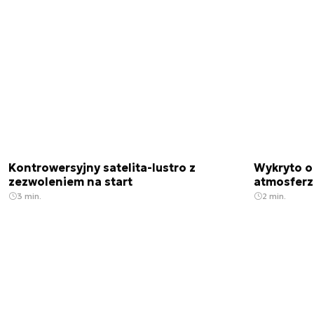
Kontrowersyjny satelita-lustro z
Wykryto o
zezwoleniem na start
atmosfer
3 min.
2 min.