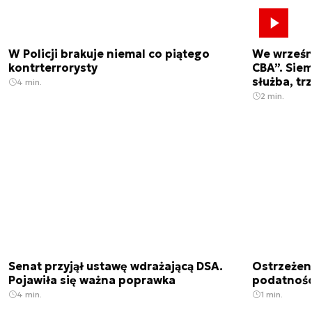
W Policji brakuje niemal co piątego
We wrześn
kontrterrorysty
CBA”. Siem
służba, tr
4 min.
2 min.
Senat przyjął ustawę wdrażającą DSA.
Ostrzeżen
Pojawiła się ważna poprawka
podatnośc
4 min.
1 min.