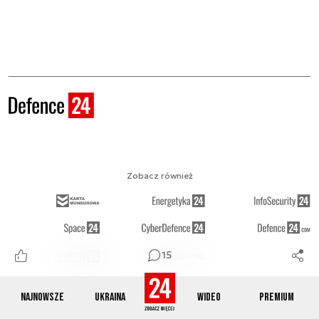
Zobacz również
15
KADECIRP.PL
Najnowsze
Ukraina
Wideo
Premium