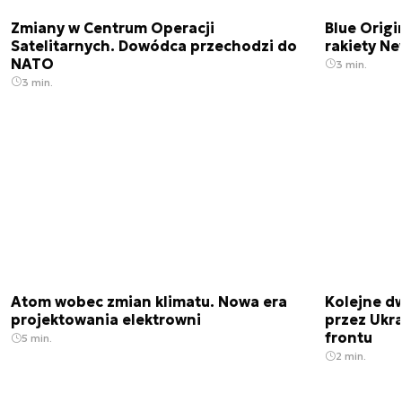
Zmiany w Centrum Operacji
Blue Origi
Satelitarnych. Dowódca przechodzi do
rakiety N
NATO
3 min.
3 min.
Atom wobec zmian klimatu. Nowa era
Kolejne d
projektowania elektrowni
przez Ukra
frontu
5 min.
2 min.