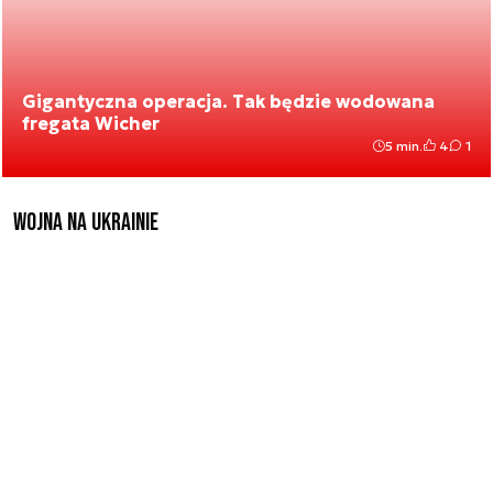
Gigantyczna operacja. Tak będzie wodowana
fregata Wicher
5 min.
4
1
Wojna na Ukrainie