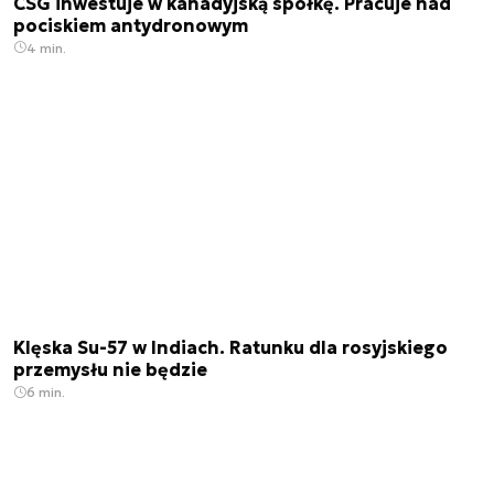
CSG inwestuje w kanadyjską spółkę. Pracuje nad
pociskiem antydronowym
4 min.
Klęska Su-57 w Indiach. Ratunku dla rosyjskiego
przemysłu nie będzie
6 min.