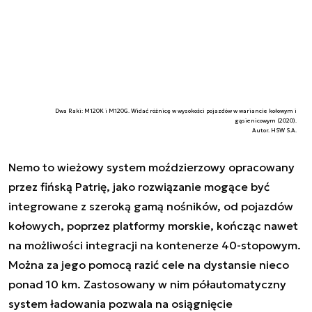
Dwa Raki: M120K i M120G. Widać różnicę w wysokości pojazdów w wariancie kołowym i
gąsienicowym (2020).
Autor. HSW S.A.
Nemo to wieżowy system moździerzowy opracowany
przez fińską Patrię, jako rozwiązanie mogące być
integrowane z szeroką gamą nośników, od pojazdów
kołowych, poprzez platformy morskie, kończąc nawet
na możliwości integracji na kontenerze 40-stopowym.
Można za jego pomocą razić cele na dystansie nieco
ponad 10 km. Zastosowany w nim półautomatyczny
system ładowania pozwala na osiągnięcie