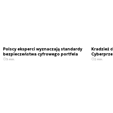
Polscy eksperci wyznaczają standardy
Kradzież 
bezpieczeństwa cyfrowego portfela
Cyberprze
3 min.
2 min.