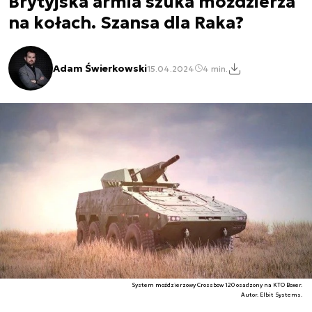
Brytyjska armia szuka moździerza
na kołach. Szansa dla Raka?
Adam Świerkowski
15.04.2024
4 min.
System moździerzowy Crossbow 120 osadzony na KTO Boxer.
Autor. Elbit Systems.