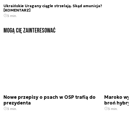
Ukraińskie Uragany ciągle strzelają. Skąd amunicja?
[KOMENTARZ]
3 min.
Mogą Cię zainteresować
Nowe przepisy o psach w OSP trafią do
Maroko wy
prezydenta
broń hybr
3 min.
3 min.