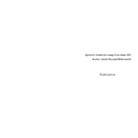
System moździerzowy Crossbow 120.
Autor. Jacek Raubo/Defence24
Reklama