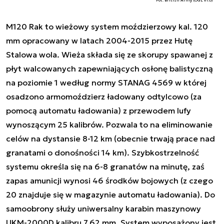
Fot. British Army (OGL v1.0)
M120 Rak to wieżowy system moździerzowy kal. 120
mm opracowany w latach 2004-2015 przez Hutę
Stalowa wola. Wieża składa się ze skorupy spawanej z
płyt walcowanych zapewniających osłonę balistyczną
na poziomie 1 według normy STANAG 4569 w której
osadzono armomoździerz ładowany odtylcowo (za
pomocą automatu ładowania) z przewodem lufy
wynoszącym 25 kalibrów. Pozwala to na eliminowanie
celów na dystansie 8-12 km (obecnie trwają prace nad
granatami o donośności 14 km). Szybkostrzelność
systemu określa się na 6-8 granatów na minutę, zaś
zapas amunicji wynosi 46 środków bojowych (z czego
20 znajduje się w magazynie automatu ładowania). Do
samoobrony służy uniwersalny karabin maszynowy
UKM-2000D kalibru 7,62 mm. System wyposażony jest