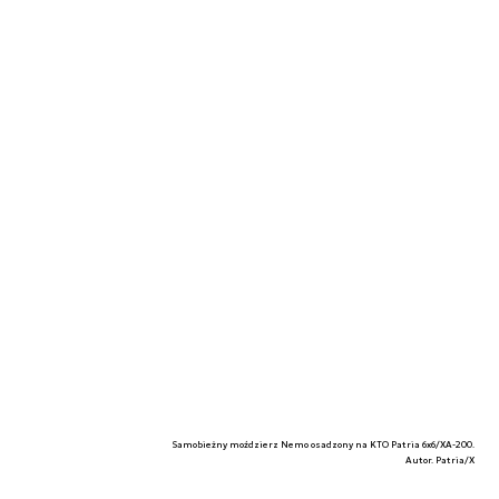
Samobieżny moździerz Nemo osadzony na KTO Patria 6x6/XA-200.
Autor. Patria/X