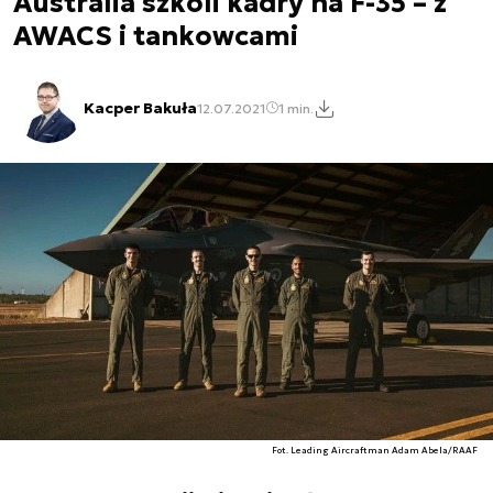
Australia szkoli kadry na F-35 – z
AWACS i tankowcami
Kacper Bakuła
12.07.2021
1 min.
Fot. Leading Aircraftman Adam Abela/RAAF