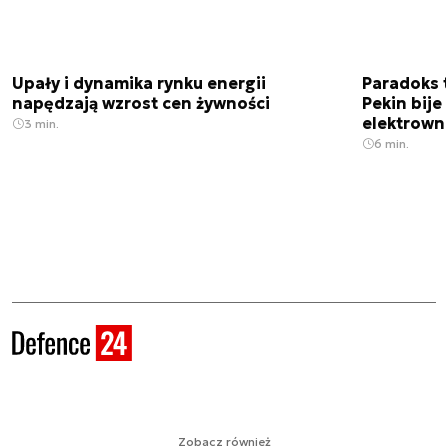
Upały i dynamika rynku energii
Paradoks 
napędzają wzrost cen żywności
Pekin bije
elektrown
3 min.
6 min.
Zobacz również