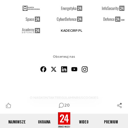
KADECIRP.PL
Obserwuj nas
O NAS
KONTAKT
REGULAMIN
RSS
COOKIES
20
Najnowsze
Ukraina
Wideo
Premium
© 2012-2026 DEFENCE24