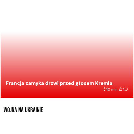
Francja zamyka drzwi przed głosem Kremla
10 min.
1
Wojna na Ukrainie