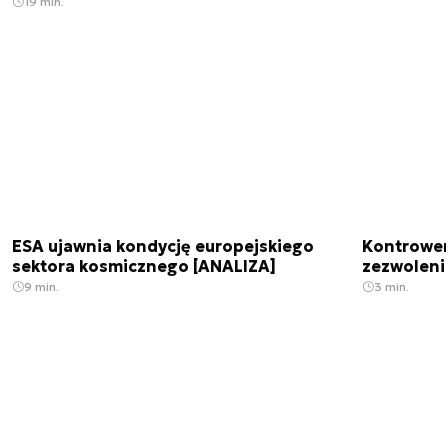
19 min.
ESA ujawnia kondycję europejskiego
Kontrowers
sektora kosmicznego [ANALIZA]
zezwoleni
9 min.
3 min.