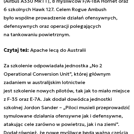
(Airbus A330 MRTT), 8 myśliwców F/A-18A Hornet oraz
6 szkolnych Hawk 127. Celem Rogue Ambush
było wspólne prowadzenie działań ofensywnych,
defensywnych oraz operacji polegających
na tankowaniu powietrznym.
Czytaj też:
Apache lecą do Australii
Za szkolenie odpowiadała jednostka „No 2
Operational Conversion Unit”, której głównym
zadaniem w australijskim lotnictwie
jest szkolenie nowych pilotów, tak jak to miało miejsce
z F-35 oraz E-7A. Jak dodał dowódca jednostki
szkolnej Jordon Sander – „Piloci musieli przeprowadzić
symulowane działania ofensywne jak i defensywne,
atakując cele zarówno w powietrzu, jak i na ziemi”.
Dodał również, że nowe myśliwce będą ważną częścią