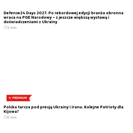
Defence24 Days 2027. Po rekordowej edycji branża obronna
wraca na PGE Narodowy – z jeszcze większą wystawą i
doświadczeniami z Ukrainy
3 min.
PREMIUM
Polska tarcza pod presją Ukrainy i Iranu. Kolejne Patrioty dla
Kijowa?
6 min.