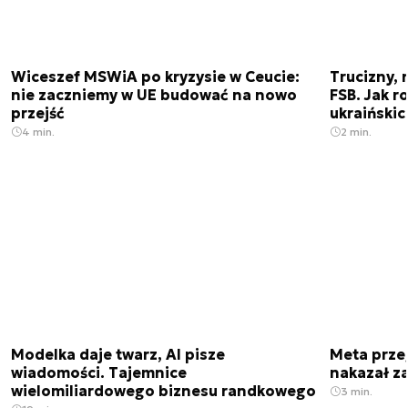
Wiceszef MSWiA po kryzysie w Ceucie:
Trucizny, 
nie zaczniemy w UE budować na nowo
FSB. Jak r
przejść
ukraiński
4 min.
2 min.
Modelka daje twarz, AI pisze
Meta prze
wiadomości. Tajemnice
nakazał z
wielomiliardowego biznesu randkowego
3 min.