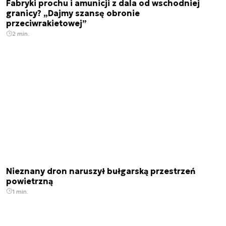
Fabryki prochu i amunicji z dala od wschodniej
granicy? „Dajmy szansę obronie
przeciwrakietowej”
2 min.
Nieznany dron naruszył bułgarską przestrzeń
powietrzną
1 min.