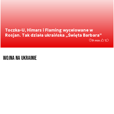
Toczka-U, Himars i Flaming wycelowane w
Rosjan. Tak działa ukraińska „Święta Barbara”
9 min.
1
Wojna na Ukrainie