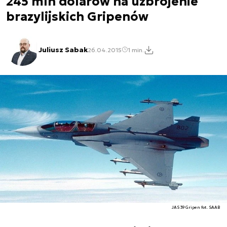
245 mln dolarów na uzbrojenie
brazylijskich Gripenów
Juliusz Sabak
26.04.2015
1 min.
JAS 39 Gripen fot. SAAB