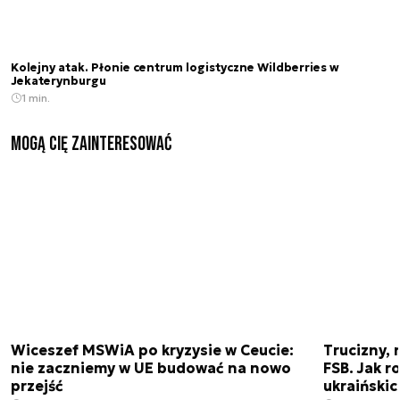
Kolejny atak. Płonie centrum logistyczne Wildberries w
Jekaterynburgu
1 min.
Mogą Cię zainteresować
Wiceszef MSWiA po kryzysie w Ceucie:
Trucizny, 
nie zaczniemy w UE budować na nowo
FSB. Jak r
przejść
ukraiński