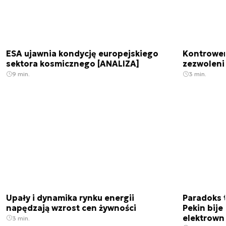
ESA ujawnia kondycję europejskiego
Kontrowers
sektora kosmicznego [ANALIZA]
zezwoleni
9 min.
3 min.
Upały i dynamika rynku energii
Paradoks 
napędzają wzrost cen żywności
Pekin bije
elektrown
3 min.