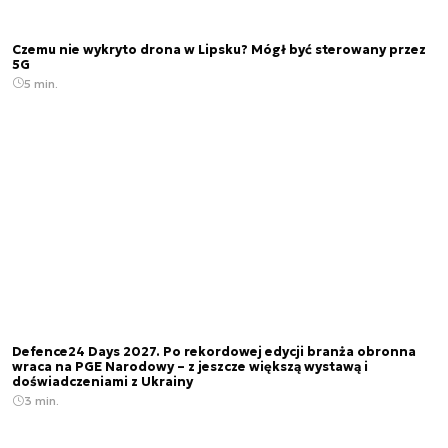
Czemu nie wykryto drona w Lipsku? Mógł być sterowany przez
5G
5 min.
Defence24 Days 2027. Po rekordowej edycji branża obronna
wraca na PGE Narodowy – z jeszcze większą wystawą i
doświadczeniami z Ukrainy
3 min.