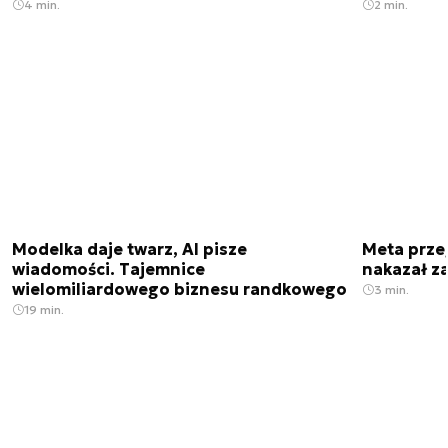
4 min.
2 min.
Modelka daje twarz, AI pisze
Meta prze
wiadomości. Tajemnice
nakazał z
wielomiliardowego biznesu randkowego
3 min.
19 min.