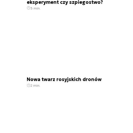
eksperyment czy szpiegostwo?
3 min.
Nowa twarz rosyjskich dronów
2 min.