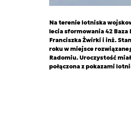
Na terenie lotniska wojsko
lecia sformowania 42 Baza L
Franciszka Żwirki i inż. St
roku w miejsce rozwiązane
Radomiu. Uroczystość miała 
połączona z pokazami lotn