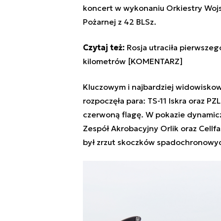
koncert w wykonaniu Orkiestry Woj
Pożarnej z 42 BLSz.
Czytaj też:
Rosja utraciła pierwszeg
kilometrów [KOMENTARZ]
Kluczowym i najbardziej widowisko
rozpoczęła para: TS-11 Iskra oraz P
czerwoną flagę. W pokazie dynamicz
Zespół Akrobacyjny Orlik oraz Cell
był zrzut skoczków spadochronowych