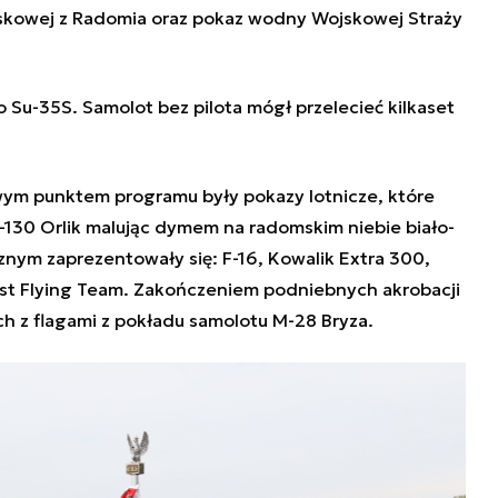
skowej z Radomia oraz pokaz wodny Wojskowej Straży
o Su-35S. Samolot bez pilota mógł przelecieć kilkaset
wym punktem programu były pokazy lotnicze, które
ZL-130 Orlik malując dymem na radomskim niebie biało-
nym zaprezentowały się: F-16, Kowalik Extra 300,
fast Flying Team. Zakończeniem podniebnych akrobacji
 z flagami z pokładu samolotu M-28 Bryza.