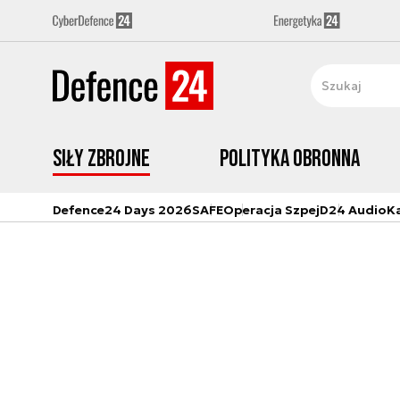
Siły zbrojne
Polityka obronna
Defence24 Days 2026
SAFE
Operacja Szpej
D24 Audio
K