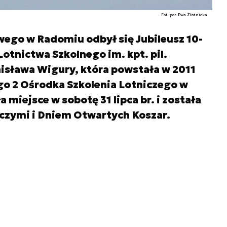
Fot. por. Ewa Złotnicka
wego w Radomiu odbył się Jubileusz 10-
otnictwa Szkolnego im. kpt. pil.
anisława Wigury, która powstała w 2011
go 2 Ośrodka Szkolenia Lotniczego w
miejsce w sobotę 31 lipca br. i została
iczymi i Dniem Otwartych Koszar.