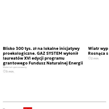
Blisko 300 tys. zł na lokalne inicjatywy
Wiatr wypi
proekologiczne. GAZ SYSTEM wyłonił
Rosnąca s
laureatów XVI edycji programu
2 min.
grantowego Fundusz Naturalnej Energii
Materiał sponsorowany
3 min.