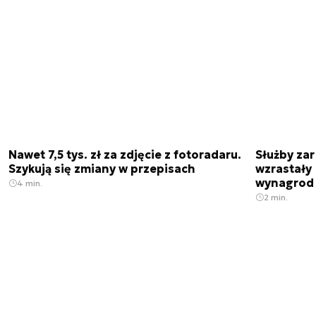
Nawet 7,5 tys. zł za zdjęcie z fotoradaru.
Służby zar
Szykują się zmiany w przepisach
wzrastały 
wynagrod
4 min.
2 min.