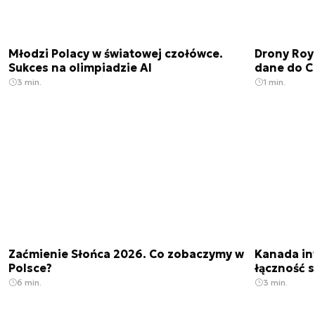
Młodzi Polacy w światowej czołówce.
Drony Roy
Sukces na olimpiadzie AI
dane do C
3 min.
1 min.
Zaćmienie Słońca 2026. Co zobaczymy w
Kanada in
Polsce?
łączność s
6 min.
3 min.