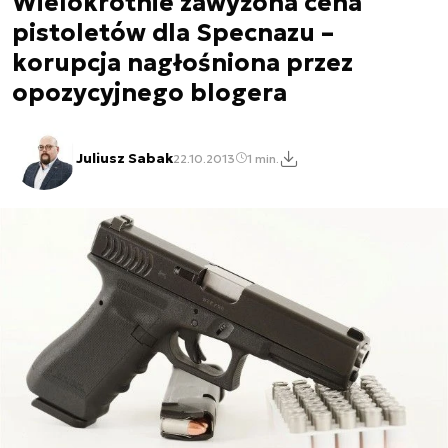
Wielokrotnie zawyżona cena
pistoletów dla Specnazu –
korupcja nagłośniona przez
opozycyjnego blogera
Juliusz Sabak
22.10.2013
1 min.