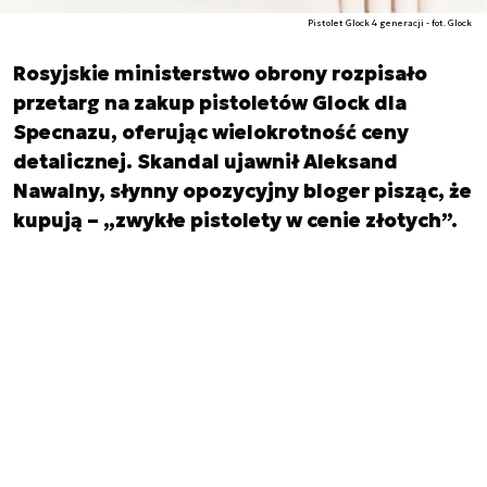
Pistolet Glock 4 generacji - fot. Glock
Rosyjskie ministerstwo obrony rozpisało
przetarg na zakup pistoletów Glock dla
Specnazu, oferując wielokrotność ceny
detalicznej. Skandal ujawnił Aleksand
Nawalny, słynny opozycyjny bloger pisząc, że
kupują – „zwykłe pistolety w cenie złotych”.