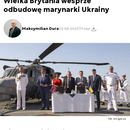
Wielka Brytania wesprze
odbudowę marynarki Ukrainy
Maksymilian Dura
23.06.2021
1 min.
Fot. mil.gov.ua