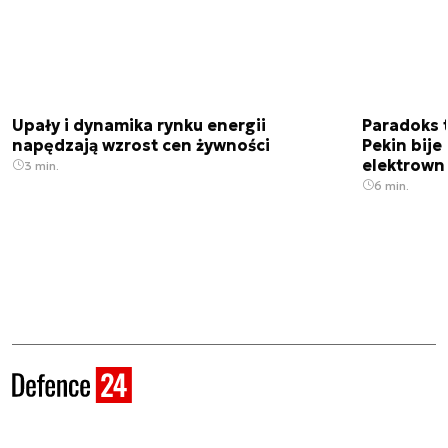
Upały i dynamika rynku energii
Paradoks 
napędzają wzrost cen żywności
Pekin bije
elektrown
3 min.
6 min.