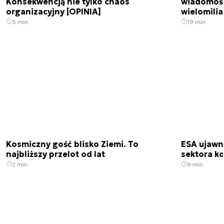
Konsekwencją nie tylko chaos
wiadomośc
organizacyjny [OPINIA]
wielomili
3 min.
19 min.
Kosmiczny gość blisko Ziemi. To
ESA ujawn
najbliższy przelot od lat
sektora k
2 min.
9 min.