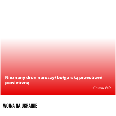
Nieznany dron naruszył bułgarską przestrzeń
powietrzną
1 min.
Wojna na Ukrainie