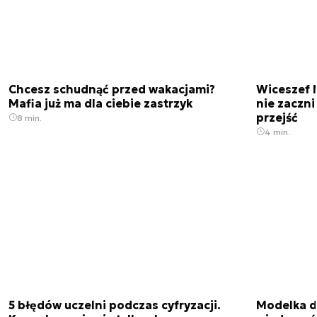
Chcesz schudnąć przed wakacjami?
Wiceszef 
Mafia już ma dla ciebie zastrzyk
nie zaczn
przejść
8 min.
4 min.
5 błędów uczelni podczas cyfryzacji.
Modelka da