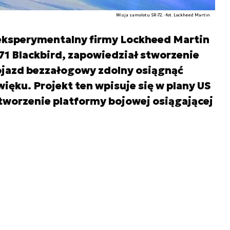
Wizja samolotu SR-72. -fot. Lockheed Martin
 eksperymentalny firmy Lockheed Martin
71 Blackbird, zapowiedział stworzenie
pojazd bezzałogowy zdolny osiągnąć
ięku. Projekt ten wpisuje się w plany US
stworzenie platformy bojowej osiągającej