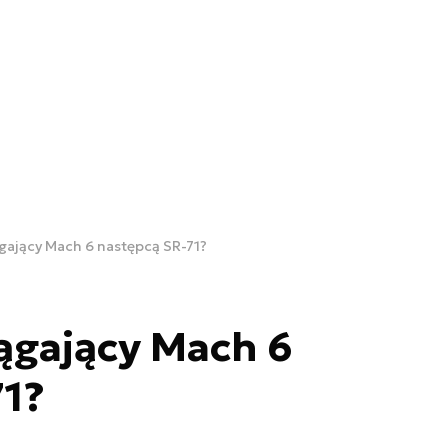
gający Mach 6 następcą SR-71?
ągający Mach 6
71?