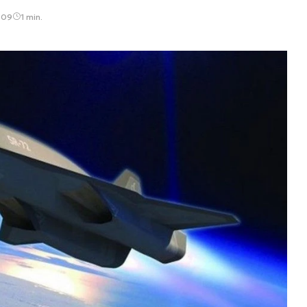
:09
1 min.