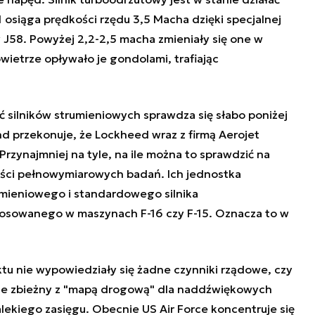
 osiąga prędkości rzędu 3,5 Macha dzięki specjalnej
 J58. Powyżej 2,2-2,5 macha zmieniały się one w
owietrze opływało je gondolami, trafiając
 silników strumieniowych sprawdza się słabo poniżej
d przekonuje, że Lockheed wraz z firmą
Aerojet
rzynajmniej na tyle, na ile można to sprawdzić na
ści pełnowymiarowych badań. Ich jednostka
umieniowego i standardowego silnika
stosowanego w maszynach F-16 czy F-15. Oznacza to w
u nie wypowiedziały się żadne czynniki rządowe, czy
lnie zbieżny z "mapą drogową" dla naddźwiękowych
lekiego zasięgu. Obecnie US Air Force koncentruje się