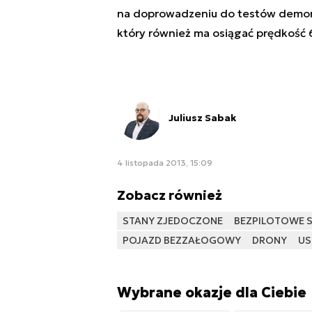
na doprowadzeniu do testów demon
który
również
ma osiągać prędkość
Juliusz Sabak
4 listopada 2013, 15:09
Zobacz również
STANY ZJEDOCZONE
BEZPILOTOWE 
POJAZD BEZZAŁOGOWY
DRONY
US
Wybrane okazje dla Ciebie