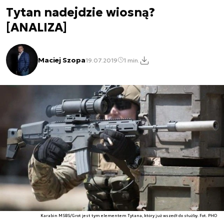
Tytan nadejdzie wiosną?
[ANALIZA]
Maciej Szopa
19.07.2019
1 min.
Karabin MSBS/Grot jest tym elementem Tytana, który już wszedł do służby. Fot. PHO