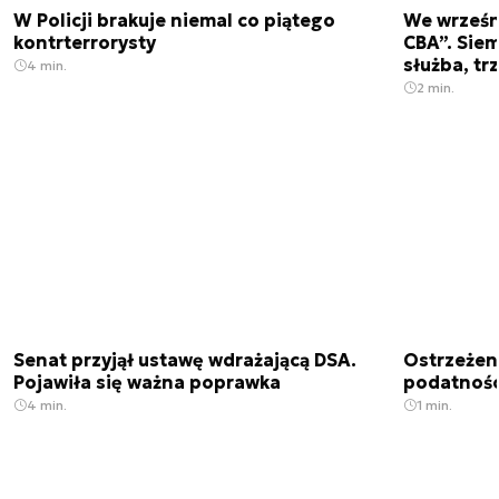
W Policji brakuje niemal co piątego
We wrześn
kontrterrorysty
CBA”. Siem
służba, tr
4 min.
2 min.
Senat przyjął ustawę wdrażającą DSA.
Ostrzeżen
Pojawiła się ważna poprawka
podatnośc
4 min.
1 min.