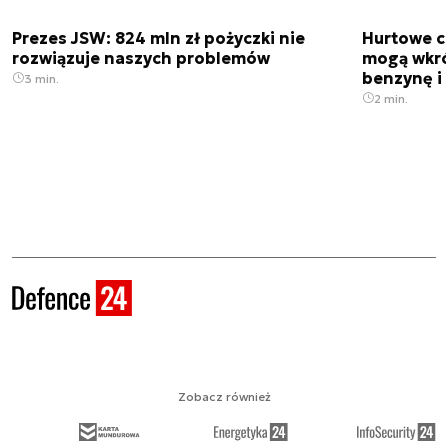
Prezes JSW: 824 mln zł pożyczki nie
Hurtowe c
rozwiązuje naszych problemów
mogą wkró
benzynę i 
3 min.
2 min.
Zobacz również