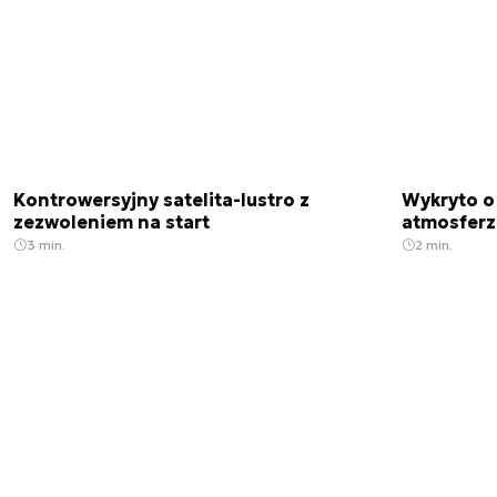
Kontrowersyjny satelita-lustro z
Wykryto o
zezwoleniem na start
atmosfer
3 min.
2 min.