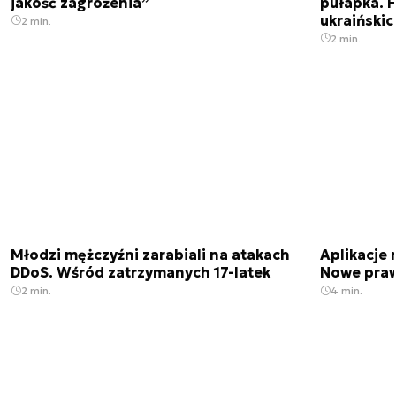
jakość zagrożenia”
pułapka. 
ukraińskic
2 min.
2 min.
Młodzi mężczyźni zarabiali na atakach
Aplikacje 
DDoS. Wśród zatrzymanych 17-latek
Nowe praw
2 min.
4 min.