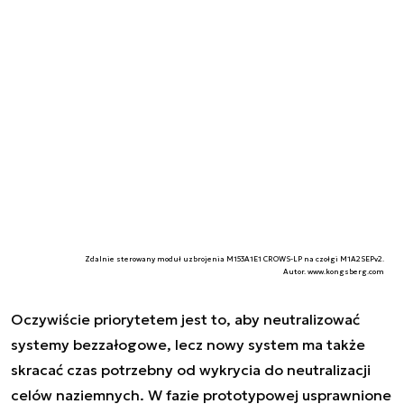
Zdalnie sterowany moduł uzbrojenia M153A1E1 CROWS-LP na czołgi M1A2SEPv2.
Autor. www.kongsberg.com
Oczywiście priorytetem jest to, aby neutralizować
systemy bezzałogowe, lecz nowy system ma także
skracać czas potrzebny od wykrycia do neutralizacji
celów naziemnych. W fazie prototypowej usprawnione