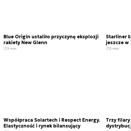
Blue Origin ustaliło przyczynę eksplozji
Starliner 
rakiety New Glenn
jeszcze w 
3 min.
3 min.
Współpraca Solartech i Respect Energy.
Trzy filar
Elastyczność i rynek bilansujący
dystrybucj