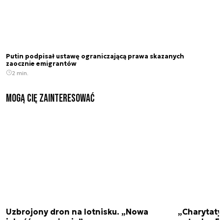
Putin podpisał ustawę ograniczającą prawa skazanych
zaocznie emigrantów
2 min.
Mogą Cię zainteresować
Uzbrojony dron na lotnisku. „Nowa
„Charytat