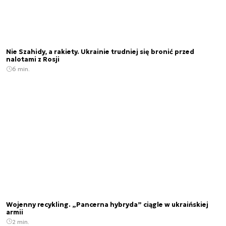
Nie Szahidy, a rakiety. Ukrainie trudniej się bronić przed
nalotami z Rosji
6 min.
Wojenny recykling. „Pancerna hybryda” ciągle w ukraińskiej
armii
2 min.