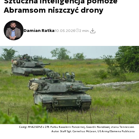
Sztuczna inteligencja pomoże
Abramsom niszczyć drony
Damian Ratka
10.05.2026
2 min.
Czołgi M1A2SEPv3 z 278. Pułku Kawalerii Pancernej, Gwardii Narodowej stanu Tennessee.
Autor. Staff Sgt. Cornelius McLean, US Army/Domena Publiczna