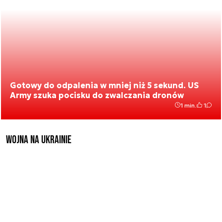
Gotowy do odpalenia w mniej niż 5 sekund. US
Army szuka pocisku do zwalczania dronów
1 min.
1
Wojna na Ukrainie