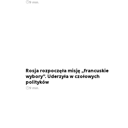
9 min.
Rosja rozpoczęła misję „francuskie
wybory”. Uderzyła w czołowych
polityków
9 min.