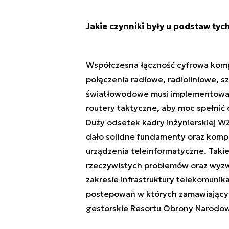
Jakie czynniki były u podstaw tyc
Współczesna łączność cyfrowa kompa
połączenia radiowe, radioliniowe,
światłowodowe musi implementować 
routery taktyczne, aby moc spełnić
Duży odsetek kadry inżynierskiej WZ
dało solidne fundamenty oraz komp
urządzenia teleinformatyczne. Taki
rzeczywistych problemów oraz wyzwa
zakresie infrastruktury telekomunika
postepowań w których zamawiającym
gestorskie Resortu Obrony Narodow