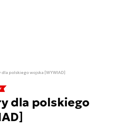
y dla polskiego wojska [WYWIAD]
Y
ry dla polskiego
IAD]