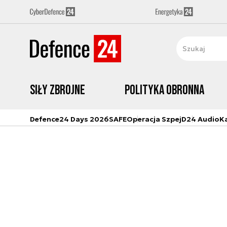
Siły zbrojne
Polityka obronna
Defence24 Days 2026
SAFE
Operacja Szpej
D24 Audio
K