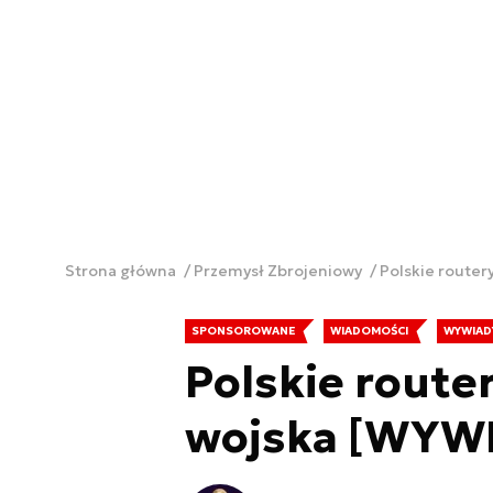
Strona główna
Przemysł Zbrojeniowy
Polskie router
SPONSOROWANE
WIADOMOŚCI
WYWIAD
Polskie route
wojska [WYW