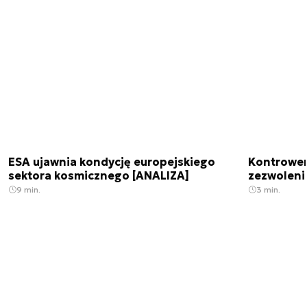
ESA ujawnia kondycję europejskiego
Kontrowers
sektora kosmicznego [ANALIZA]
zezwoleni
9 min.
3 min.