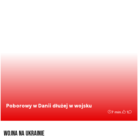
Poborowy w Danii dłużej w wojsku
7 min.
1
Wojna na Ukrainie