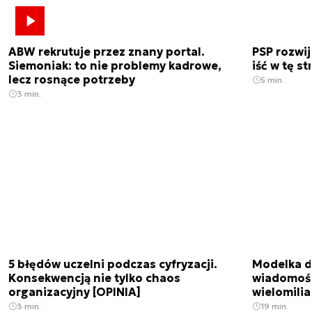
ABW rekrutuje przez znany portal.
PSP rozwi
Siemoniak: to nie problemy kadrowe,
iść w tę s
lecz rosnące potrzeby
5 min.
3 min.
5 błędów uczelni podczas cyfryzacji.
Modelka da
Konsekwencją nie tylko chaos
wiadomośc
organizacyjny [OPINIA]
wielomili
3 min.
19 min.