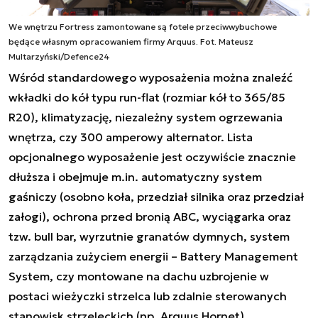
We wnętrzu Fortress zamontowane są fotele przeciwwybuchowe
będące własnym opracowaniem firmy Arquus. Fot. Mateusz
Multarzyński/Defence24
Wśród standardowego wyposażenia można znaleźć
wkładki do kół typu run-flat (rozmiar kół to 365/85
R20), klimatyzację, niezależny system ogrzewania
wnętrza, czy 300 amperowy alternator. Lista
opcjonalnego wyposażenie jest oczywiście znacznie
dłuższa i obejmuje m.in. automatyczny system
gaśniczy (osobno koła, przedział silnika oraz przedział
załogi), ochrona przed bronią ABC, wyciągarka oraz
tzw. bull bar, wyrzutnie granatów dymnych, system
zarządzania zużyciem energii – Battery Management
System, czy montowane na dachu uzbrojenie w
postaci wieżyczki strzelca lub zdalnie sterowanych
stanowisk strzeleckich (np. Arquus Hornet)