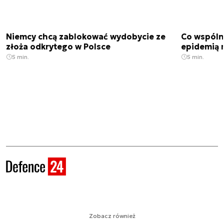
Niemcy chcą zablokować wydobycie ze
Co wspóln
złoża odkrytego w Polsce
epidemią m
5 min.
5 min.
Zobacz również