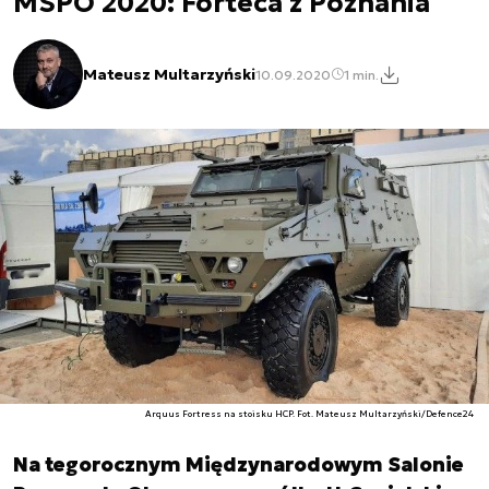
MSPO 2020: Forteca z Poznania
Mateusz Multarzyński
10.09.2020
1 min.
Arquus Fortress na stoisku HCP. Fot. Mateusz Multarzyński/Defence24
Na tegorocznym Międzynarodowym Salonie