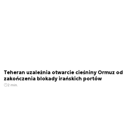
Teheran uzależnia otwarcie cieśniny Ormuz od
zakończenia blokady irańskich portów
2 min.