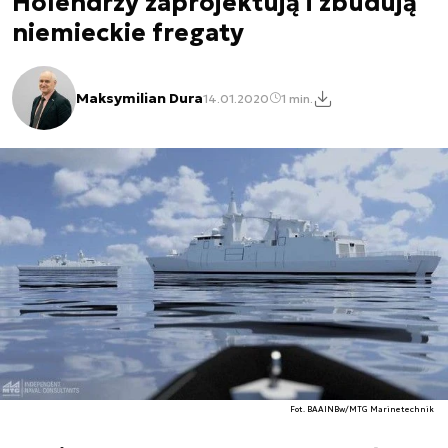
Holendrzy zaprojektują i zbudują
niemieckie fregaty
Maksymilian Dura
14.01.2020
1 min.
Fot. BAAINBw/MTG Marinetechnik