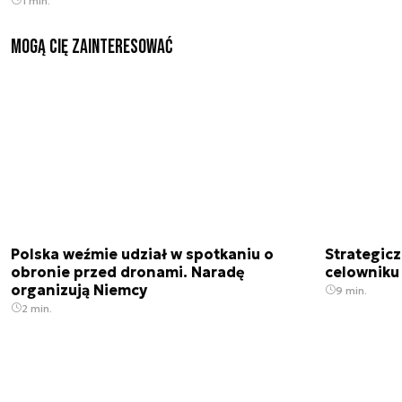
1 min.
Mogą Cię zainteresować
Polska weźmie udział w spotkaniu o
Strategic
obronie przed dronami. Naradę
celowniku 
organizują Niemcy
9 min.
2 min.