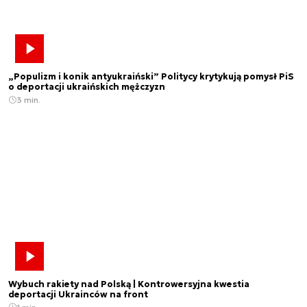
„Populizm i konik antyukraiński” Politycy krytykują pomysł PiS
o deportacji ukraińskich mężczyzn
3 min.
Wybuch rakiety nad Polską | Kontrowersyjna kwestia
deportacji Ukrainców na front