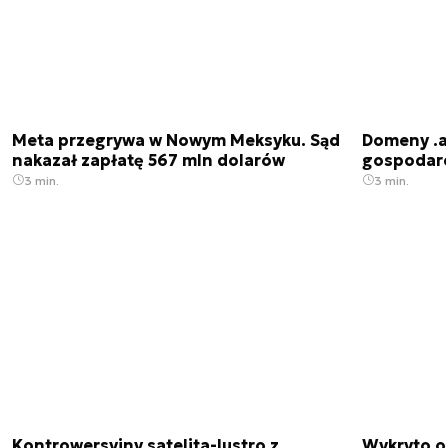
Meta przegrywa w Nowym Meksyku. Sąd
Domeny .ai
nakazał zapłatę 567 mln dolarów
gospodarek
3 min.
3 min.
Kontrowersyjny satelita-lustro z
Wykryto o