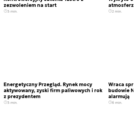
zezwoleniem na start
atmosfer
3 min.
2 min.
Energetyczny Przegląd. Rynek mocy
Wraca spr
aktywowany, zyski firm paliwowych i rok
budowie N
z prezydentem
alarmują
3 min.
6 min.