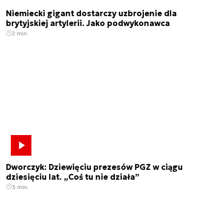
Niemiecki gigant dostarczy uzbrojenie dla
brytyjskiej artylerii. Jako podwykonawca
2 min.
Dworczyk: Dziewięciu prezesów PGZ w ciągu
dziesięciu lat. „Coś tu nie działa”
3 min.