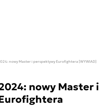
024: nowy Master i perspektywy Eurofightera [WYWIAD]
2024: nowy Master i
Eurofightera