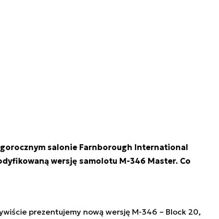
egorocznym salonie Farnborough International
odyfikowaną wersję samolotu M-346 Master. Co
wiście prezentujemy nową wersję M-346 – Block 20,