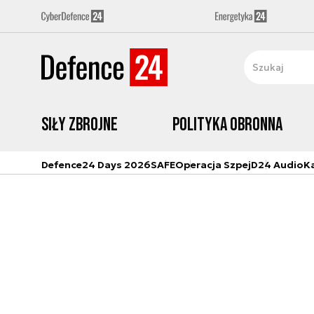
Siły zbrojne
Polityka obronna
Defence24 Days 2026
SAFE
Operacja Szpej
D24 Audio
K