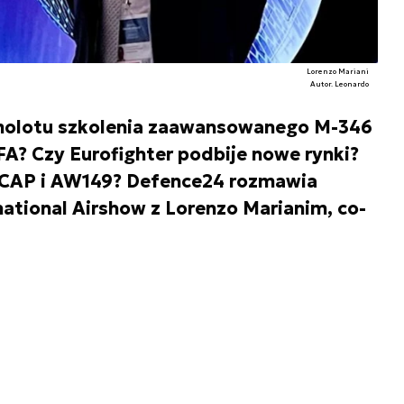
Lorenzo Mariani
Autor. Leonardo
amolotu szkolenia zaawansowanego M-346
FA? Czy Eurofighter podbije nowe rynki?
GCAP i AW149? Defence24 rozmawia
ational Airshow z Lorenzo Marianim, co-