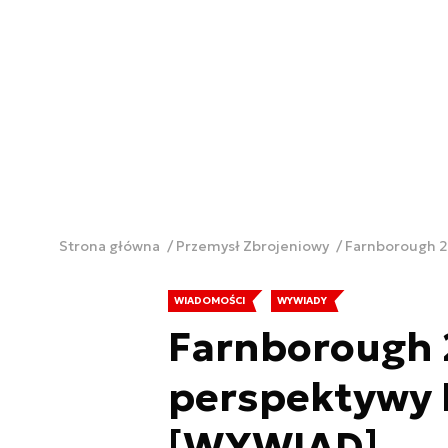
Strona główna
Przemysł Zbrojeniowy
Farnborough 2
WIADOMOŚCI
WYWIADY
Farnborough 
perspektywy 
[WYWIAD]