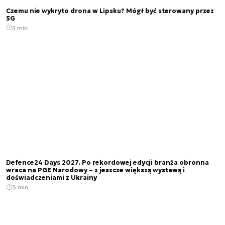
Czemu nie wykryto drona w Lipsku? Mógł być sterowany przez
5G
5 min.
Defence24 Days 2027. Po rekordowej edycji branża obronna
wraca na PGE Narodowy – z jeszcze większą wystawą i
doświadczeniami z Ukrainy
3 min.