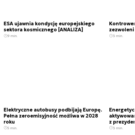
ESA ujawnia kondycję europejskiego
Kontrowers
sektora kosmicznego [ANALIZA]
zezwoleni
9 min.
3 min.
Elektryczne autobusy podbijają Europę.
Energetyc
Pełna zeroemisyjność możliwa w 2028
aktywowany
roku
z prezyde
5 min.
3 min.