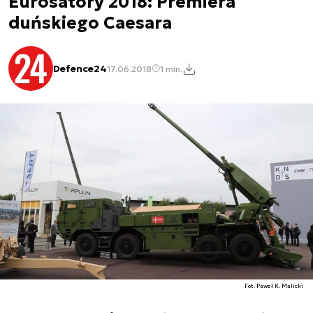
Eurosatory 2018: Premiera
duńskiego Caesara
Defence24
17.06.2018
1 min.
Fot. Paweł K. Malicki