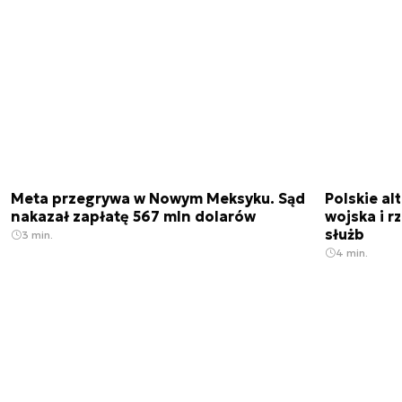
Meta przegrywa w Nowym Meksyku. Sąd
Polskie a
nakazał zapłatę 567 mln dolarów
wojska i r
służb
3 min.
4 min.