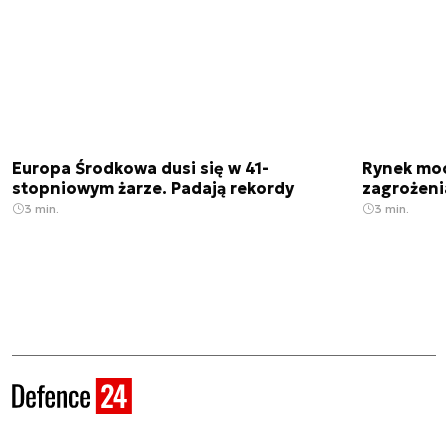
Europa Środkowa dusi się w 41-
Rynek moc
stopniowym żarze. Padają rekordy
zagrożeni
3 min.
3 min.