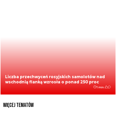
Liczba przechwyceń rosyjskich samolotów nad
wschodnią flanką wzrosła o ponad 250 proc
1 min.
Więcej tematów