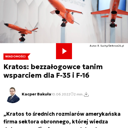
Autor. R. Suchy/Defence24.pl
WIADOMOŚCI
Kratos: bezzałogowce tanim
wsparciem dla F-35 i F-16
Kacper Bakuła
10.06.2022
2 min.
„Kratos to średnich rozmiarów amerykańska
firma sektora obronnego, której wiedza