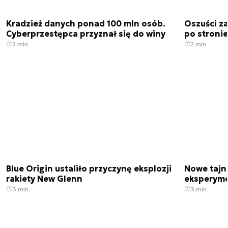
Kradzież danych ponad 100 mln osób.
Oszuści za
Cyberprzestępca przyznał się do winy
po stronie
2 min.
2 min.
Blue Origin ustaliło przyczynę eksplozji
Nowe tajne
rakiety New Glenn
eksperyme
3 min.
3 min.