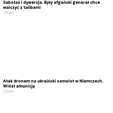
Sabotaż i dywersja. Były afgański generał chce
walczyć z talibami
9 min.
Atak dronem na ukraiński samolot w Niemczech.
Wiózł amunicję
2 min.