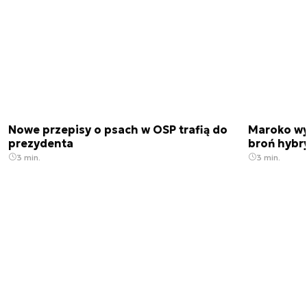
Nowe przepisy o psach w OSP trafią do
Maroko wy
prezydenta
broń hybr
3 min.
3 min.