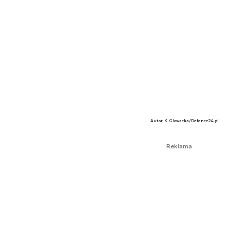
Autor. K. Glowacka/Defence24.pl
Reklama