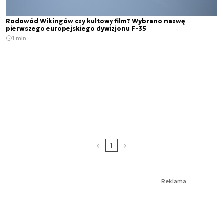
Rodowód Wikingów czy kultowy film? Wybrano nazwę
pierwszego europejskiego dywizjonu F-35
1 min.
1
Reklama