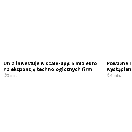
Unia inwestuje w scale-upy. 5 mld euro
Poważne l
na ekspansję technologicznych firm
wystąpien
3 min.
4 min.