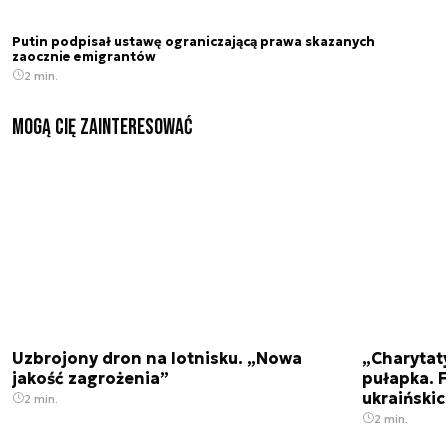
Putin podpisał ustawę ograniczającą prawa skazanych
zaocznie emigrantów
2 min.
Mogą Cię zainteresować
Uzbrojony dron na lotnisku. „Nowa
„Charytat
jakość zagrożenia”
pułapka. 
ukraińskic
2 min.
2 min.