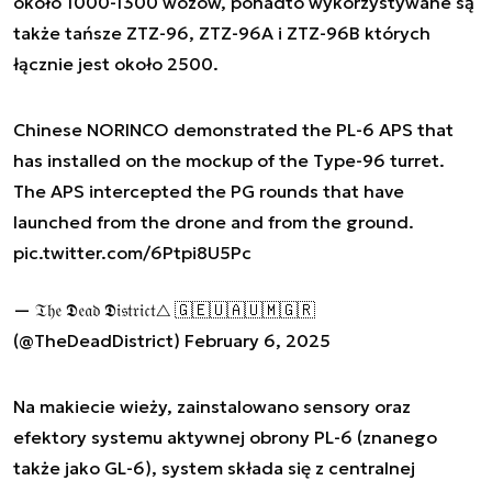
około 1000-1300 wozów, ponadto wykorzystywane są
także tańsze ZTZ-96, ZTZ-96A i ZTZ-96B których
łącznie jest około 2500.
Chinese NORINCO demonstrated the PL-6 APS that
has installed on the mockup of the Type-96 turret.
The APS intercepted the PG rounds that have
launched from the drone and from the ground.
pic.twitter.com/6Ptpi8U5Pc
— 𝔗𝔥𝔢 𝕯𝔢𝔞𝔡 𝕯𝔦𝔰𝔱𝔯𝔦𝔠𝔱△ 🇬🇪🇺🇦🇺🇲🇬🇷
(@TheDeadDistrict)
February 6, 2025
Na makiecie wieży, zainstalowano sensory oraz
efektory systemu aktywnej obrony PL-6 (znanego
także jako GL-6), system składa się z centralnej