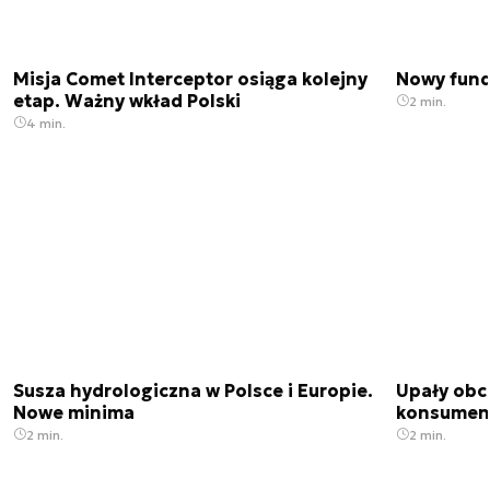
Misja Comet Interceptor osiąga kolejny
Nowy fund
etap. Ważny wkład Polski
2 min.
4 min.
Susza hydrologiczna w Polsce i Europie.
Upały obci
Nowe minima
konsumenc
2 min.
2 min.