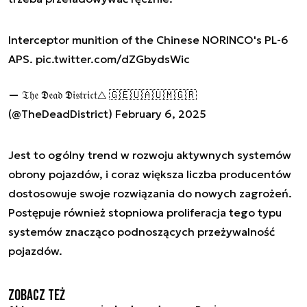
Interceptor munition of the Chinese NORINCO's PL-6
APS.
pic.twitter.com/dZGbydsWic
— 𝔗𝔥𝔢 𝕯𝔢𝔞𝔡 𝕯𝔦𝔰𝔱𝔯𝔦𝔠𝔱△ 🇬🇪🇺🇦🇺🇲🇬🇷
(@TheDeadDistrict)
February 6, 2025
Jest to ogólny trend w rozwoju aktywnych systemów
obrony pojazdów, i coraz większa liczba producentów
dostosowuje swoje rozwiązania do nowych zagrożeń.
Postępuje również stopniowa proliferacja tego typu
systemów znacząco podnoszących przeżywalność
pojazdów.
Zobacz też