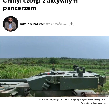
Chiny: czołgi z aktywnym
pancerzem
Damian Ratka
11.02.2025
2 min.
Makieta wieży czołgu ZTZ-99A z aktywnym systemem obrony GL-6.
Autor. @TheDeadDistrict