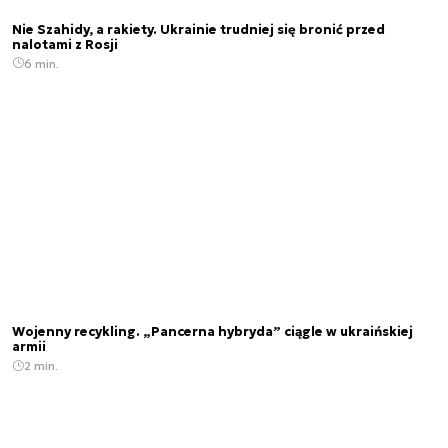
Nie Szahidy, a rakiety. Ukrainie trudniej się bronić przed
nalotami z Rosji
6 min.
Wojenny recykling. „Pancerna hybryda” ciągle w ukraińskiej
armii
2 min.