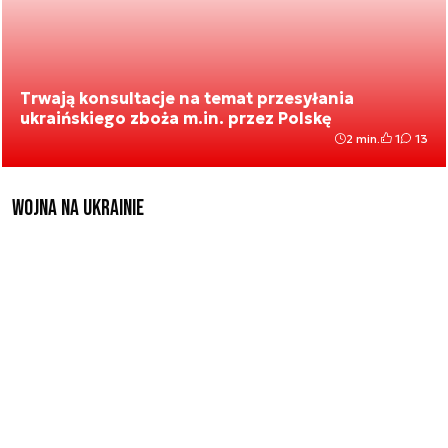
Trwają konsultacje na temat przesyłania
ukraińskiego zboża m.in. przez Polskę
2 min.
1
13
Wojna na Ukrainie