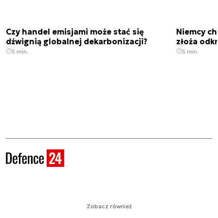
Czy handel emisjami może stać się
Niemcy ch
dźwignią globalnej dekarbonizacji?
złoża odk
5 min.
5 min.
Zobacz również