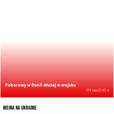
Poborowy w Danii dłużej w wojsku
7 min.
1
2
Wojna na Ukrainie