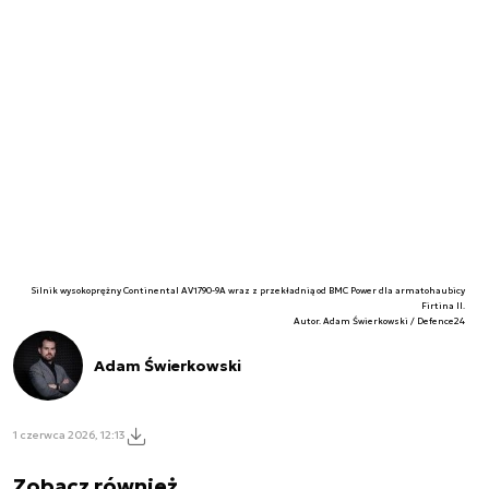
Silnik wysokoprężny Continental AV1790-9A wraz z przekładnią od BMC Power dla armatohaubicy
Firtina II.
Autor. Adam Świerkowski / Defence24
Adam Świerkowski
1 czerwca 2026, 12:13
Zobacz również