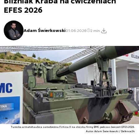
Bliźniak Kraba na ćwiczeniach
EFES 2026
Adam Świerkowski
01.06.2026
2 min.
Turecka armatohaubica samobieżna Firtina II na stoisku firmy BMC podczas ćwiczeń EFES 2026.
Autor. Adam Świerkowski / Defence24