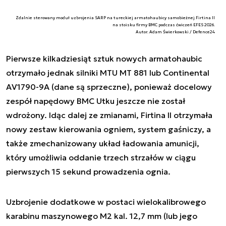
Zdalnie sterowany moduł uzbrojenia SARP na tureckiej armatohaubicy samobieżnej Firtina II
na stoisku firmy BMC podczas ćwiczeń EFES 2026.
Autor. Adam Świerkowski / Defence24
Pierwsze kilkadziesiąt sztuk nowych armatohaubic
otrzymało jednak silniki MTU MT 881 lub Continental
AV1790-9A (dane są sprzeczne), ponieważ docelowy
zespół napędowy BMC Utku jeszcze nie został
wdrożony. Idąc dalej ze zmianami, Firtina II otrzymała
nowy zestaw kierowania ogniem, system gaśniczy, a
także zmechanizowany układ ładowania amunicji,
który umożliwia oddanie trzech strzałów w ciągu
pierwszych 15 sekund prowadzenia ognia.
Uzbrojenie dodatkowe w postaci wielokalibrowego
karabinu maszynowego M2 kal. 12,7 mm (lub jego