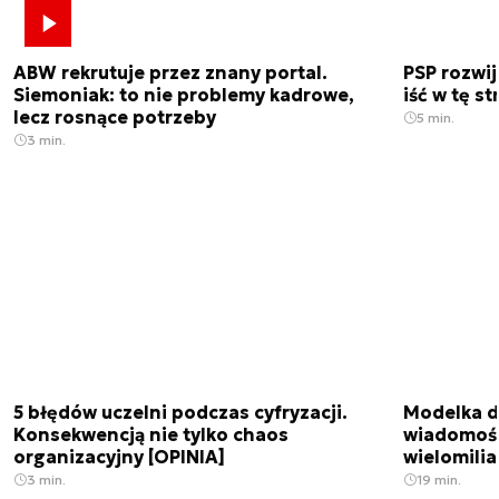
ABW rekrutuje przez znany portal.
PSP rozwi
Siemoniak: to nie problemy kadrowe,
iść w tę s
lecz rosnące potrzeby
5 min.
3 min.
5 błędów uczelni podczas cyfryzacji.
Modelka da
Konsekwencją nie tylko chaos
wiadomośc
organizacyjny [OPINIA]
wielomili
3 min.
19 min.