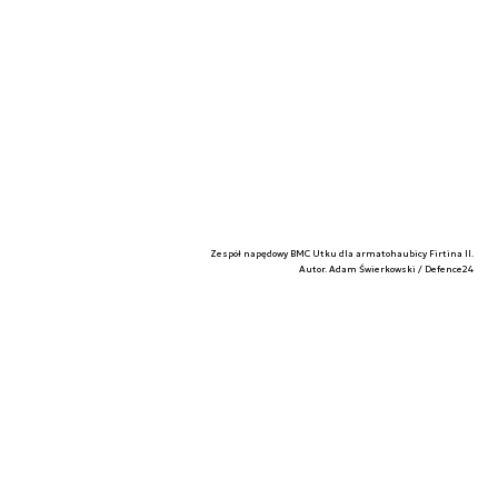
Zespół napędowy BMC Utku dla armatohaubicy Firtina II.
Autor. Adam Świerkowski / Defence24