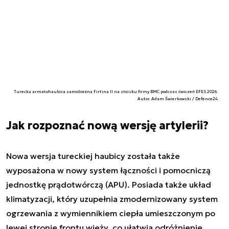
Turecka armatohaubica samobieżna Firtina II na stoisku firmy BMC podczas ćwiczeń EFES 2026.
Autor. Adam Świerkowski / Defence24
Jak rozpoznać nową wersję artylerii?
Nowa wersja tureckiej haubicy została także
wyposażona w nowy system łączności i pomocniczą
jednostkę prądotwórczą (APU). Posiada także układ
klimatyzacji, który uzupełnia zmodernizowany system
ogrzewania z wymiennikiem ciepła umieszczonym po
lewej stronie frontu wieży, co ułatwia odróżnienie