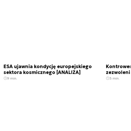
ESA ujawnia kondycję europejskiego
Kontrowers
sektora kosmicznego [ANALIZA]
zezwoleni
9 min.
3 min.