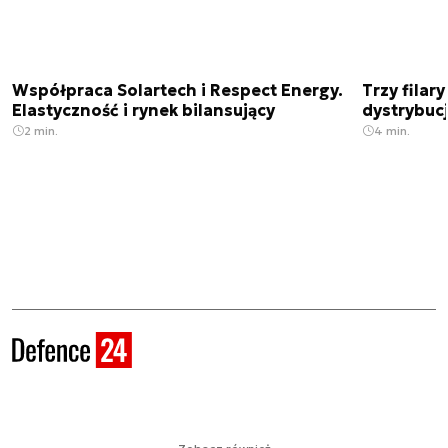
Współpraca Solartech i Respect Energy.
Trzy filar
Elastyczność i rynek bilansujący
dystrybucj
2 min.
4 min.