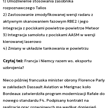
1) Umożliwienie stosowania zasobnika
rozpoznawczego Talios
2) Zastosowanie zmodyfikowanej wersji radaru z
aktywnym skanowaniem fazowym RBE2 i jego
integracja z pociskami powietrze-powietrze Meteor
3) Integracja samolotu z pociskami AASM w wersji
kierowanej laserowo
4) Zmiany w układzie tankowania w powietrzu
Czytaj też:
Francja i Niemcy razem ws. eksportu
uzbrojenia?
Nieco później francuska minister obrony Florence Parly
w zakładach Dassault Aviation w Merignac koło
Bordeaux zatwierdziła program modernizacji Rafale do
nowego standardu F4. Podpisany kontrakt na
realizację prac rozwojowych ma według doniesień