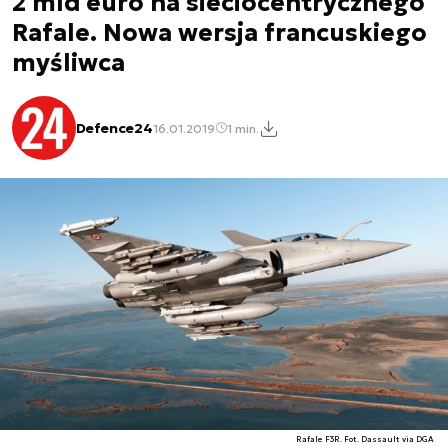
2 mld euro na sieciocentrycznego
Rafale. Nowa wersja francuskiego
myśliwca
Defence24
16.01.2019
1 min.
Rafale F3R. Fot. Dassault via DGA