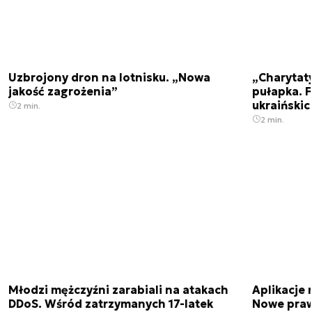
Uzbrojony dron na lotnisku. „Nowa
„Charytat
jakość zagrożenia”
pułapka. 
ukraińskic
2 min.
2 min.
Młodzi mężczyźni zarabiali na atakach
Aplikacje 
DDoS. Wśród zatrzymanych 17-latek
Nowe praw