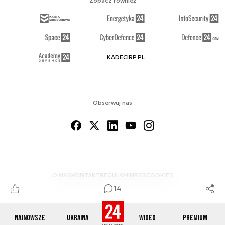
Zobacz również
KADECIRP.PL
Obserwuj nas
O NAS
KONTAKT
REGULAMIN
RSS
COOKIES
14
Najnowsze
Ukraina
Wideo
Premium
© 2012-2026 DEFENCE24