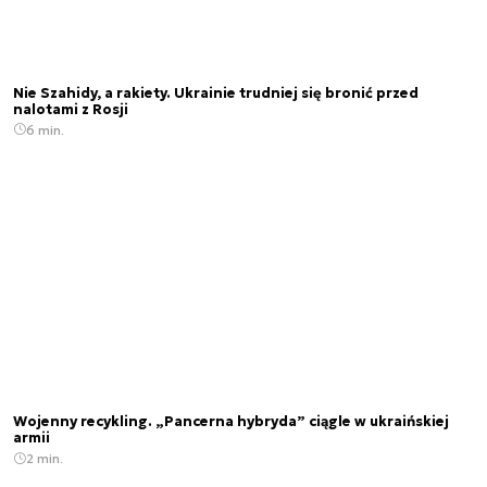
Nie Szahidy, a rakiety. Ukrainie trudniej się bronić przed
nalotami z Rosji
6 min.
Wojenny recykling. „Pancerna hybryda” ciągle w ukraińskiej
armii
2 min.