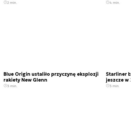
2 min.
4 min.
Blue Origin ustaliło przyczynę eksplozji
Starliner 
rakiety New Glenn
jeszcze w 
3 min.
3 min.