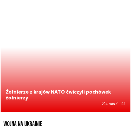
Żołnierze z krajów NATO ćwiczyli pochówek
żołnierzy
4 min.
1
Wojna na Ukrainie