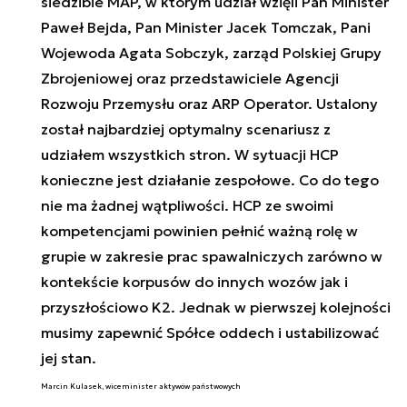
siedzibie MAP, w którym udział wzięli Pan Minister
Paweł Bejda, Pan Minister Jacek Tomczak, Pani
Wojewoda Agata Sobczyk, zarząd Polskiej Grupy
Zbrojeniowej oraz przedstawiciele Agencji
Rozwoju Przemysłu oraz ARP Operator. Ustalony
został najbardziej optymalny scenariusz z
udziałem wszystkich stron. W sytuacji HCP
konieczne jest działanie zespołowe. Co do tego
nie ma żadnej wątpliwości. HCP ze swoimi
kompetencjami powinien pełnić ważną rolę w
grupie w zakresie prac spawalniczych zarówno w
kontekście korpusów do innych wozów jak i
przyszłościowo K2. Jednak w pierwszej kolejności
musimy zapewnić Spółce oddech i ustabilizować
jej stan.
Marcin Kulasek, wiceminister aktywów państwowych