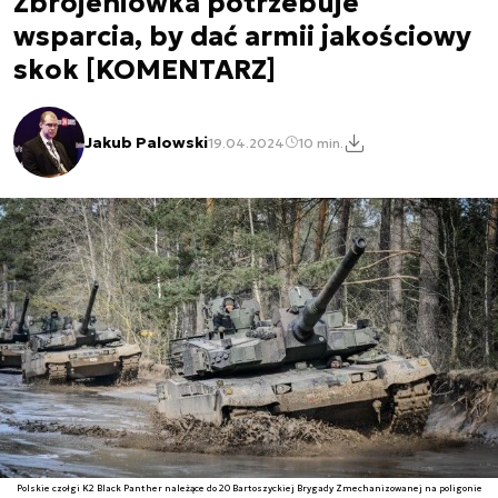
Zbrojeniówka potrzebuje
wsparcia, by dać armii jakościowy
skok [KOMENTARZ]
Jakub Palowski
19.04.2024
10 min.
Polskie czołgi K2 Black Panther należące do 20 Bartoszyckiej Brygady Zmechanizowanej na poligonie