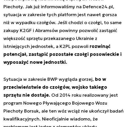
Piechoty. Jak już informowaliśmy na Defence24.pl,
sytuacja w zakresie tych platform jest nawet gorsza
niż w wypadku czołgów. Jeśli chodzi o czołgi, to same
zakupy K2GF i Abramsów powinny pozwolić zastąpić
większość sprzętu przekazanego Ukrainie z
istniejących jednostek, a K2PL pozwoli
rozwinąć
potencjał, zastąpić pozostałe czołgi posowieckie i
wyposażyć nowe jednostki.
Sytuacja w zakresie BWP wygląda gorzej,
bo w
przeciwieństwie do czołgów, wojsko takiego
sprzętu nie dostaje.
Od 2014 roku realizowany jest
program Nowego Pływającego Bojowego Wozu
Piechoty Borsuk, ale ten wóz wciąż nie ukończył badań
kwalifikacyjnych. Nieoficjalnie wiadomo, że
problemem jest jeden z elementów układu