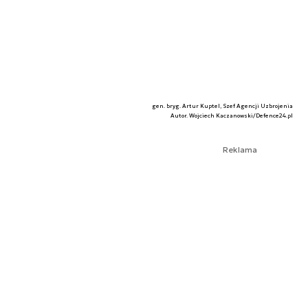
gen. bryg. Artur Kuptel, Szef Agencji Uzbrojenia
Autor. Wojciech Kaczanowski/Defence24.pl
Reklama