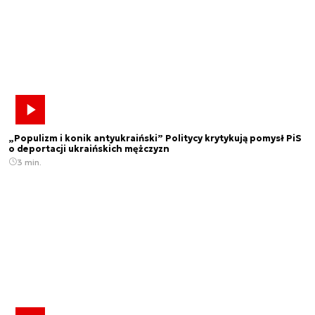
„Populizm i konik antyukraiński” Politycy krytykują pomysł PiS
o deportacji ukraińskich mężczyzn
3 min.