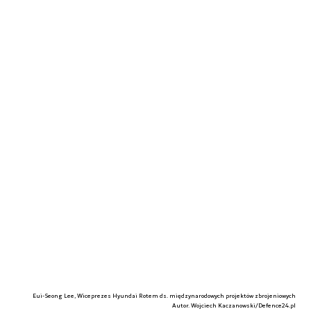
Eui-Seong Lee, Wiceprezes Hyundai Rotem ds. międzynarodowych projektów zbrojeniowych
Autor. Wojciech Kaczanowski/Defence24.pl