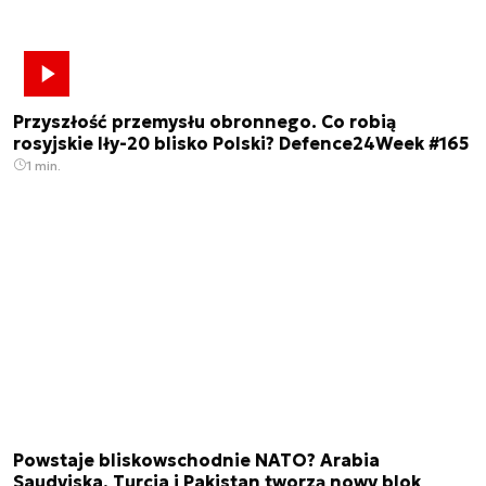
Przyszłość przemysłu obronnego. Co robią
rosyjskie Iły-20 blisko Polski? Defence24Week #165
1 min.
Powstaje bliskowschodnie NATO? Arabia
Saudyjska, Turcja i Pakistan tworzą nowy blok