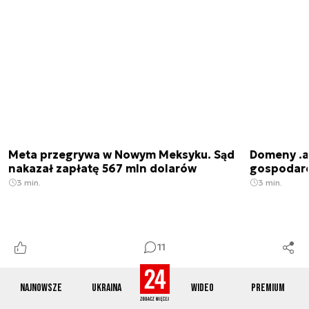
Meta przegrywa w Nowym Meksyku. Sąd
Domeny .ai
nakazał zapłatę 567 mln dolarów
gospodarek
3 min.
3 min.
11
Najnowsze
Ukraina
Wideo
Premium