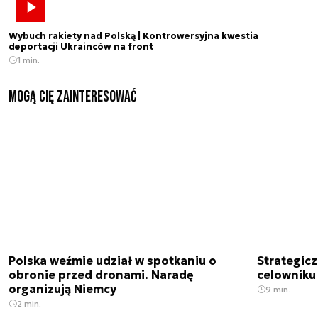
Wybuch rakiety nad Polską | Kontrowersyjna kwestia
deportacji Ukrainców na front
1 min.
Mogą Cię zainteresować
Polska weźmie udział w spotkaniu o
Strategic
obronie przed dronami. Naradę
celowniku 
organizują Niemcy
9 min.
2 min.