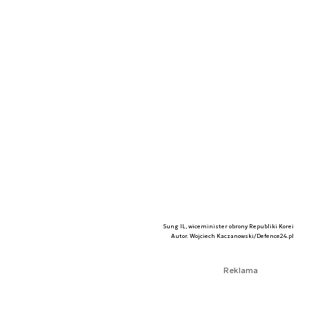
Sung IL, wiceminister obrony Republiki Korei
Autor. Wojciech Kaczanowski/Defence24.pl
Reklama