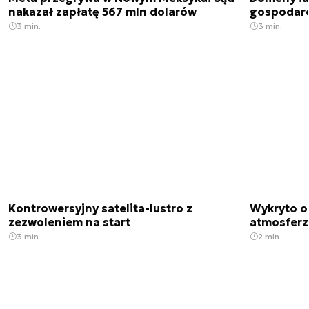
nakazał zapłatę 567 mln dolarów
gospodarek
3 min.
3 min.
Kontrowersyjny satelita-lustro z
Wykryto o
zezwoleniem na start
atmosfer
3 min.
2 min.