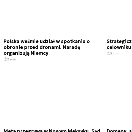
Polska weźmie udział w spotkaniu o
Strategic
obronie przed dronami. Naradę
celowniku 
organizują Niemcy
9 min.
2 min.
Meta przegrywa w Nowym Meksyku. Sąd
Domeny .ai