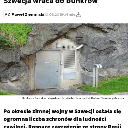
Szwecja wraca do bunkrów
PZ
Paweł Ziemnicki
10.03.2018
1 min.
Bunkier w Svensksundsparken - Sztokholm, Szwecja. Fot. Daderot/domena publiczna
Po okresie zimnej wojny w Szwecji ostała się
ogromna liczba schronów dla ludności
cywilnej. Rosnące zagrożenie ze strony Rosji