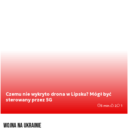
Czemu nie wykryto drona w Lipsku? Mógł być
sterowany przez 5G
5 min.
2
1
Wojna na Ukrainie