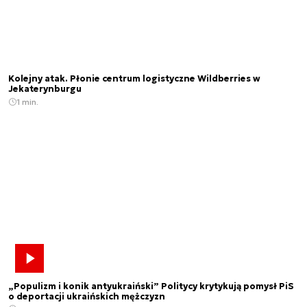
Kolejny atak. Płonie centrum logistyczne Wildberries w
Jekaterynburgu
1 min.
„Populizm i konik antyukraiński” Politycy krytykują pomysł PiS
o deportacji ukraińskich mężczyzn