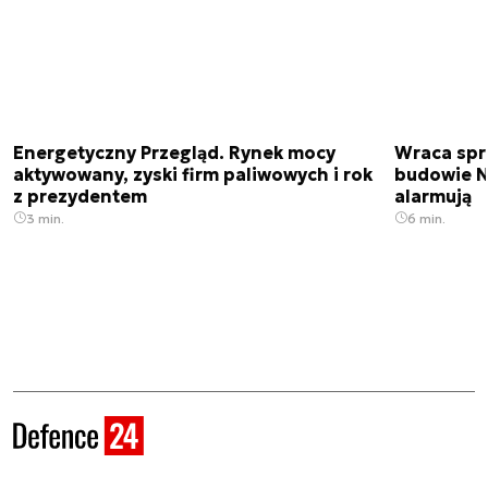
Energetyczny Przegląd. Rynek mocy
Wraca spr
aktywowany, zyski firm paliwowych i rok
budowie N
z prezydentem
alarmują
3 min.
6 min.