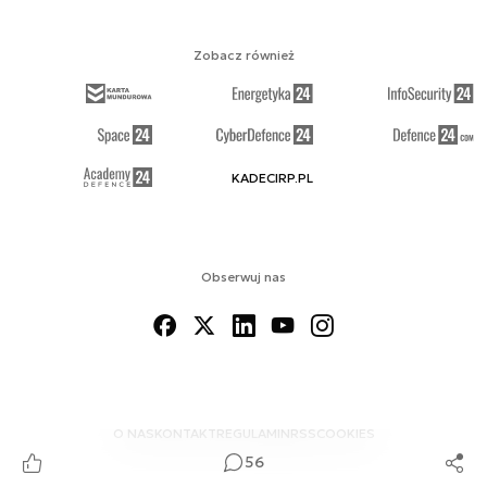
Zobacz również
KADECIRP.PL
Obserwuj nas
O NAS
KONTAKT
REGULAMIN
RSS
COOKIES
56