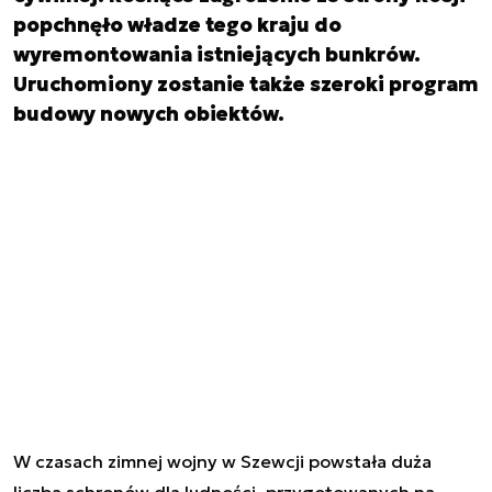
popchnęło władze tego kraju do
wyremontowania istniejących bunkrów.
Uruchomiony zostanie także szeroki program
budowy nowych obiektów.
W czasach zimnej wojny w Szewcji powstała duża
liczba schronów dla ludności, przygotowanych na