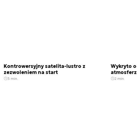
Kontrowersyjny satelita-lustro z
Wykryto o
zezwoleniem na start
atmosfer
3 min.
2 min.