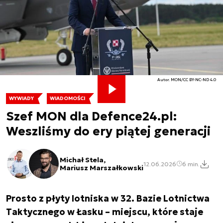
Autor. MON/CC BY-NC-ND 4.0
WYWIADY
WIADOMOŚCI
Szef MON dla Defence24.pl:
Weszliśmy do ery piątej generacji
Michał Stela,
12.06.2026
6 min.
Mariusz Marszałkowski
Prosto z płyty lotniska w 32. Bazie Lotnictwa
Taktycznego w Łasku – miejscu, które staje