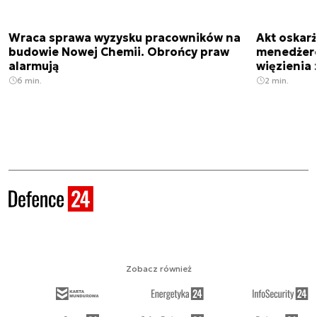
Wraca sprawa wyzysku pracowników na
Akt oskar
budowie Nowej Chemii. Obrońcy praw
menedżero
alarmują
więzienia z
6 min.
2 min.
Zobacz również