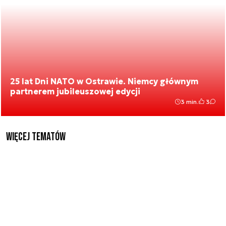
25 lat Dni NATO w Ostrawie. Niemcy głównym
partnerem jubileuszowej edycji
3 min.
3
Więcej tematów