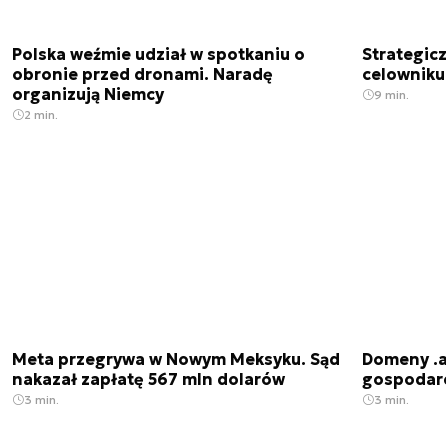
Polska weźmie udział w spotkaniu o
Strategic
obronie przed dronami. Naradę
celowniku 
organizują Niemcy
9 min.
2 min.
Meta przegrywa w Nowym Meksyku. Sąd
Domeny .ai
nakazał zapłatę 567 mln dolarów
gospodarek
3 min.
3 min.