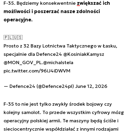
F-35. Będziemy konsekwentnie
zwiększać ich
możliwości i poszerzać nasze zdolności
operacyjne.
🇵🇱🇺🇸
Prosto z 32 Bazy Lotnictwa Taktycznego w Łasku,
specjalnie dla Defence24
@KosiniakKamysz
@MON_GOV_PL
.
@michalstela
pic.twitter.com/96iJ4iDWVM
— Defence24 (@Defence24pl)
June 12, 2026
F-35 to nie jest tylko zwykły środek bojowy czy
kolejny samolot. To przede wszystkim cyfrowy mózg
operacyjny polskiej armii. Te maszyny będą ściśle i
sieciocentrycznie współdziałać z innymi rodzajami