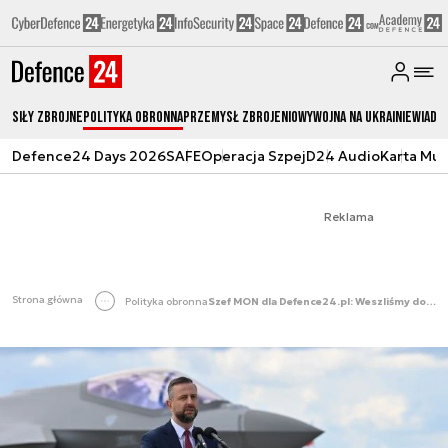
Siły zbrojne
Polityka obronna
Przemysł Zbrojeniowy
Wojna na Ukrainie
Wiado
Defence24 Days 2026
SAFE
Operacja Szpej
D24 Audio
Karta Mu
Reklama
Strona główna
Polityka obronna
Szef MON dla Defence24.pl: Weszliśmy do ery piątej generacji