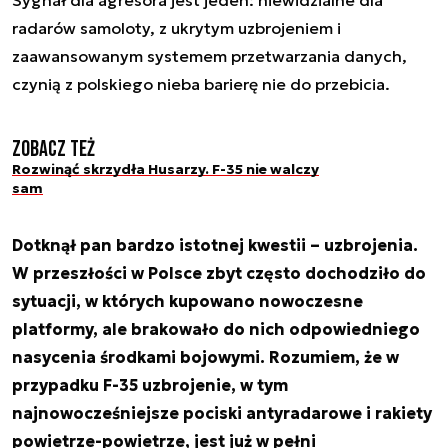
Sygnał dla agresora jest jeden: niewidzialne dla
radarów samoloty, z ukrytym uzbrojeniem i
zaawansowanym systemem przetwarzania danych,
czynią z polskiego nieba barierę nie do przebicia.
Zobacz też
Rozwinąć skrzydła Husarzy. F-35 nie walczy
sam
Dotknął pan bardzo istotnej kwestii – uzbrojenia.
W przeszłości w Polsce zbyt często dochodziło do
sytuacji, w których kupowano nowoczesne
platformy, ale brakowało do nich odpowiedniego
nasycenia środkami bojowymi. Rozumiem, że w
przypadku F-35 uzbrojenie, w tym
najnowocześniejsze pociski antyradarowe i rakiety
powietrze-powietrze, jest już w pełni