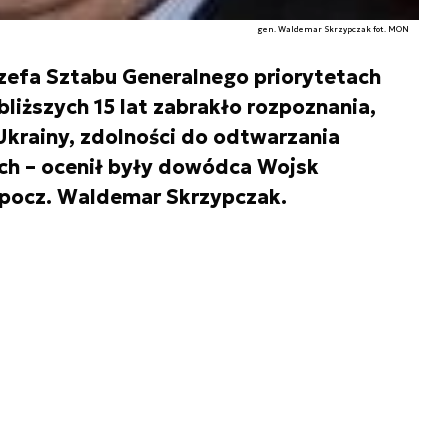
gen. Waldemar Skrzypczak fot. MON
zefa Sztabu Generalnego priorytetach
bliższych 15 lat zabrakło rozpoznania,
krainy, zdolności do odtwarzania
ch – ocenił były dowódca Wojsk
spocz. Waldemar Skrzypczak.