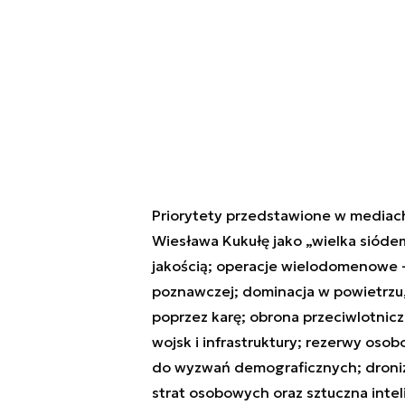
Priorytety przedstawione w mediac
Wiesława Kukułę jako „wielka siódem
jakością; operacje wielodomenowe – 
poznawczej; dominacja w powietrzu, 
poprzez karę; obrona przeciwlotnic
wojsk i infrastruktury; rezerwy os
do wyzwań demograficznych; droniza
strat osobowych oraz sztuczna inteli