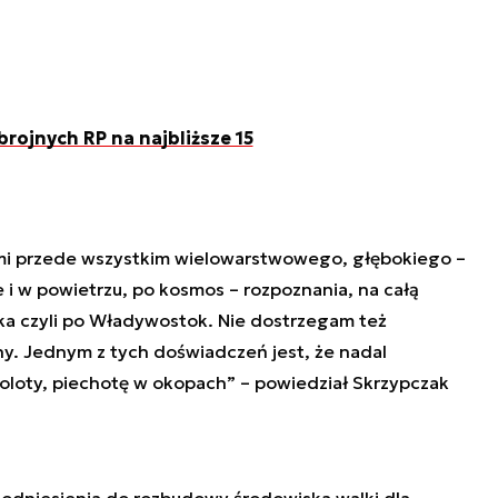
brojnych RP na najbliższe 15
mi przede wszystkim wielowarstwowego, głębokiego –
e i w powietrzu, po kosmos – rozpoznania, na całą
ka czyli po Władywostok. Nie dostrzegam też
y. Jednym z tych doświadczeń jest, że nadal
amoloty, piechotę w okopach” – powiedział Skrzypczak
odniesienia do rozbudowy środowiska walki dla