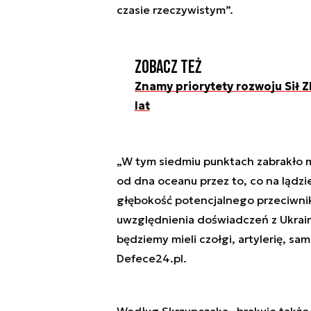
czasie rzeczywistym”.
Zobacz też
Znamy priorytety rozwoju Sił Z
lat
„W tym siedmiu punktach zabrakło 
od dna oceanu przez to, co na lądzi
głębokość potencjalnego przeciwni
uwzględnienia doświadczeń z Ukrain
będziemy mieli czołgi, artylerię, s
Defece24.pl.
Według Skrzypczaka „brakuje także 