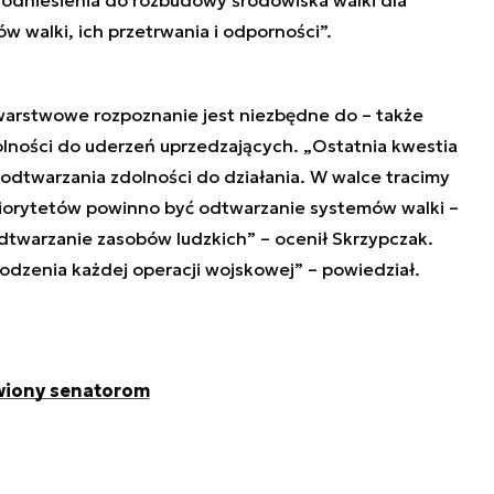
 walki, ich przetrwania i odporności”.
warstwowe rozpoznanie jest niezbędne do – także
olności do uderzeń uprzedzających. „Ostatnia kwestia
dtwarzania zdolności do działania. W walce tracimy
priorytetów powinno być odtwarzanie systemów walki –
 odtwarzanie zasobów ludzkich” – ocenił Skrzypczak.
wodzenia każdej operacji wojskowej” – powiedział.
wiony senatorom