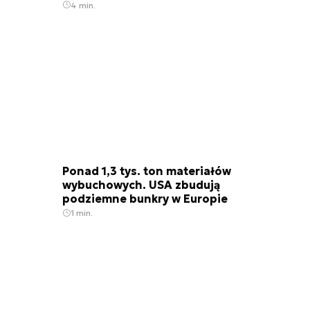
4 min.
Ponad 1,3 tys. ton materiałów
wybuchowych. USA zbudują
podziemne bunkry w Europie
1 min.