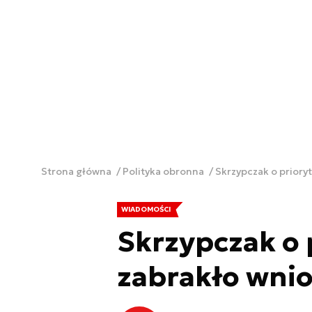
Strona główna
Polityka obronna
Skrzypczak o priory
WIADOMOŚCI
Skrzypczak o 
zabrakło wnio