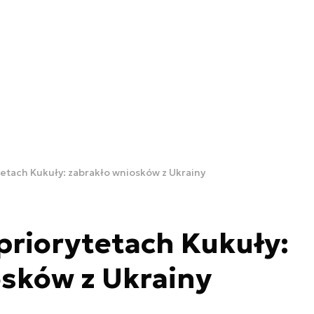
tetach Kukuły: zabrakło wniosków z Ukrainy
priorytetach Kukuły:
sków z Ukrainy