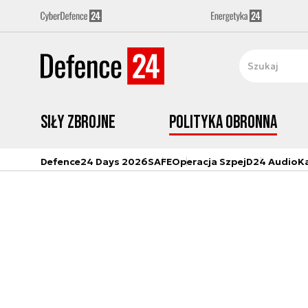
Siły zbrojne
Polityka obronna
Defence24 Days 2026
SAFE
Operacja Szpej
D24 Audio
K