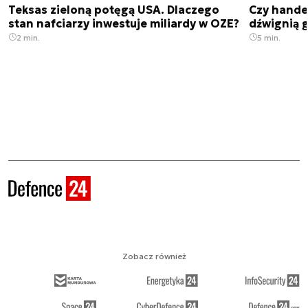
Teksas zieloną potęgą USA. Dlaczego
Czy hande
stan nafciarzy inwestuje miliardy w OZE?
dźwignią g
2 min.
5 min.
Zobacz również