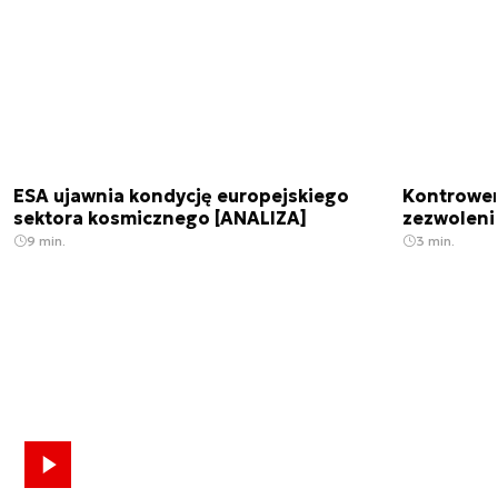
ESA ujawnia kondycję europejskiego
Kontrowers
sektora kosmicznego [ANALIZA]
zezwoleni
9 min.
3 min.