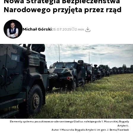
Nowa Strategia Bezpieczeństwa
Narodowego przyjęta przez rząd
Michał Górski
25.07.2025
2 min.
Elementy systemu poszukiwawczo-uderzeniowego Gladius należącego do 1. Mazurskiej Brygady
Artylerii.
Autor. 1 Mazurska Brygada Artylerii im gen. J. Bema/Facebook