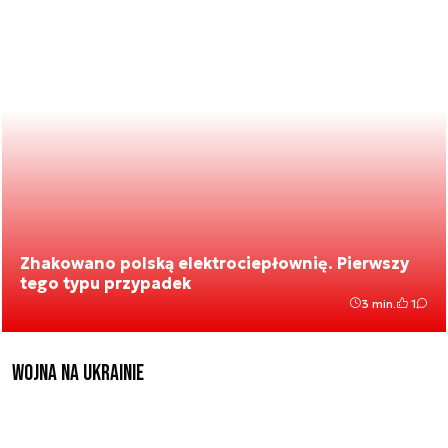
Zhakowano polską elektrociepłownię. Pierwszy
tego typu przypadek
3 min.
1
Wojna na Ukrainie