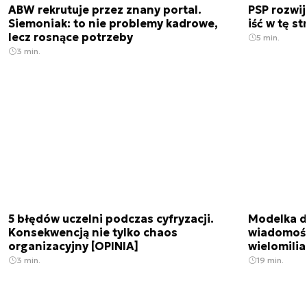
ABW rekrutuje przez znany portal.
PSP rozwi
Siemoniak: to nie problemy kadrowe,
iść w tę s
lecz rosnące potrzeby
5 min.
3 min.
5 błędów uczelni podczas cyfryzacji.
Modelka da
Konsekwencją nie tylko chaos
wiadomośc
organizacyjny [OPINIA]
wielomili
3 min.
19 min.