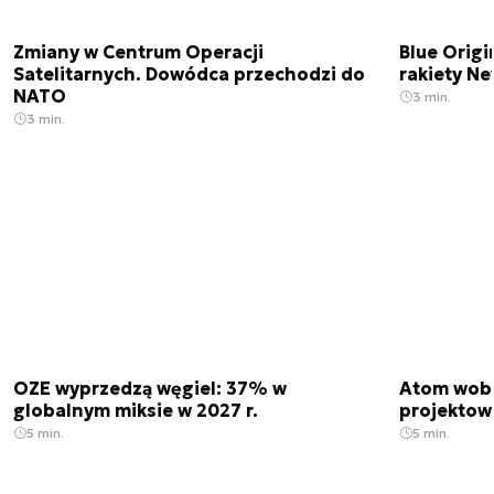
Zmiany w Centrum Operacji
Blue Origi
Satelitarnych. Dowódca przechodzi do
rakiety N
NATO
3 min.
3 min.
OZE wyprzedzą węgiel: 37% w
Atom wobe
globalnym miksie w 2027 r.
projektow
5 min.
5 min.