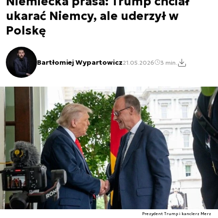
Niemiecka prasa: Trump chciał
ukarać Niemcy, ale uderzył w
Polskę
Bartłomiej Wypartowicz
21.05.2026
3 min.
Prezydent Trump i kanclerz Merz