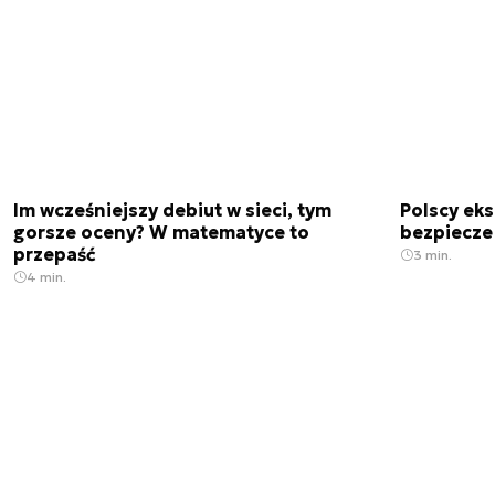
Im wcześniejszy debiut w sieci, tym
Polscy ek
gorsze oceny? W matematyce to
bezpiecze
przepaść
3 min.
4 min.