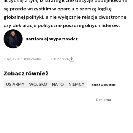
liczyć się z tym, iż strategiczne decyzje podejmowane
są przede wszystkim w oparciu o szerszą logikę
globalnej polityki, a nie wyłącznie relacje dwustronne
czy deklaracje polityczne poszczególnych liderów.
Bartłomiej Wypartowicz
21 maja 2026, 11:00
Źródło:
/ Defence24
Zobacz również
US ARMY
WOJSKO
NATO
NIEMCY
pokaż wszystkie
Reklama