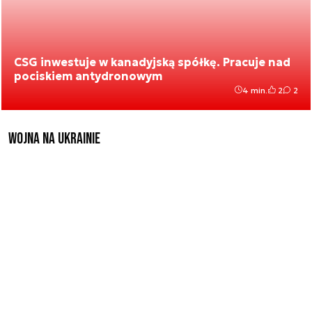
CSG inwestuje w kanadyjską spółkę. Pracuje nad
pociskiem antydronowym
4 min.
2
2
Wojna na Ukrainie