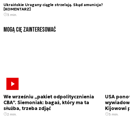
Ukraińskie Uragany ciągle strzelają. Skąd amunicja?
[KOMENTARZ]
3 min.
Mogą Cię zainteresować
We wrześniu „pakiet odpolitycznienia
USA ponow
CBA”. Siemoniak: bagaż, który ma ta
wywiadowc
służba, trzeba zdjąć
Kijowowi 
2 min.
3 min.