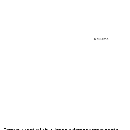
Reklama
Tomczyk spotkał się w środę z doradcą prezydenta