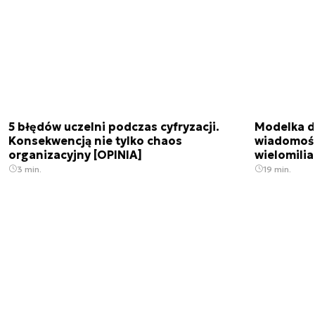
5 błędów uczelni podczas cyfryzacji.
Modelka da
Konsekwencją nie tylko chaos
wiadomośc
organizacyjny [OPINIA]
wielomili
3 min.
19 min.