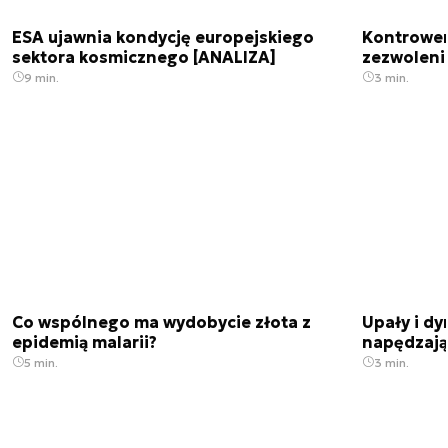
ESA ujawnia kondycję europejskiego
Kontrowers
sektora kosmicznego [ANALIZA]
zezwoleni
9 min.
3 min.
Co wspólnego ma wydobycie złota z
Upały i dy
epidemią malarii?
napędzają
5 min.
3 min.