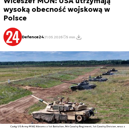
Wiceszef MON: USA utrzymają
wysoką obecność wojskową w
Polsce
Defence24
21.05.2026
5 min.
Czołg US Army M1A2 Abrams z 1st Battalion, 9th Cavalry Regiment, 1st Cavalry Division, wraz z