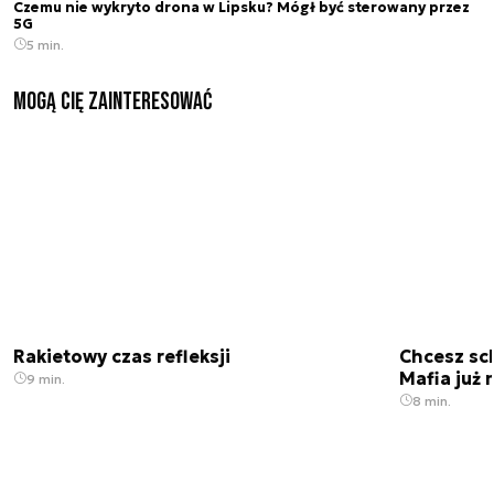
Czemu nie wykryto drona w Lipsku? Mógł być sterowany przez
5G
5 min.
Mogą Cię zainteresować
Rakietowy czas refleksji
Chcesz sc
Mafia już 
9 min.
8 min.