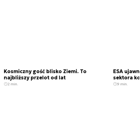
Kosmiczny gość blisko Ziemi. To
ESA ujawn
najbliższy przelot od lat
sektora k
2 min.
9 min.