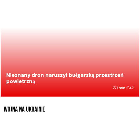
Nieznany dron naruszył bułgarską przestrzeń
powietrzną
1 min.
Wojna na Ukrainie