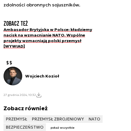
zdolności obronnych sojuszników.
Zobacz też
Ambasador Brytyjska w Polsce: kładziemy
nacisk na wzmacnianie NATO. Wspólne
projekty wzmacniają polski przemysł
[WYWIAD]
$$
Wojciech Kozioł
27 grudnia 2024, 10:32
Zobacz również
PRZEMYSŁ
PRZEMYSŁ ZBROJENIOWY
NATO
BEZPIECZEŃSTWO
pokaż wszystkie