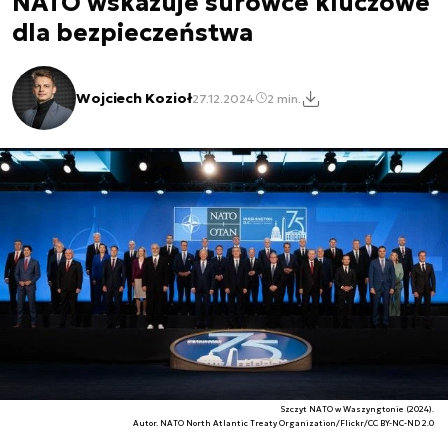
NATO wskazuje surowce kluczowe
dla bezpieczeństwa
Wojciech Kozioł
27.12.2024
2 min.
Szczyt NATO w Waszyngtonie (2024).
Autor. NATO North Atlantic Treaty Organization/Flickr/CC BY-NC-ND 2.0