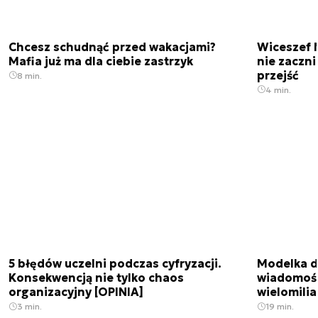
Chcesz schudnąć przed wakacjami?
Wiceszef 
Mafia już ma dla ciebie zastrzyk
nie zaczn
przejść
8 min.
4 min.
5 błędów uczelni podczas cyfryzacji.
Modelka da
Konsekwencją nie tylko chaos
wiadomośc
organizacyjny [OPINIA]
wielomili
3 min.
19 min.