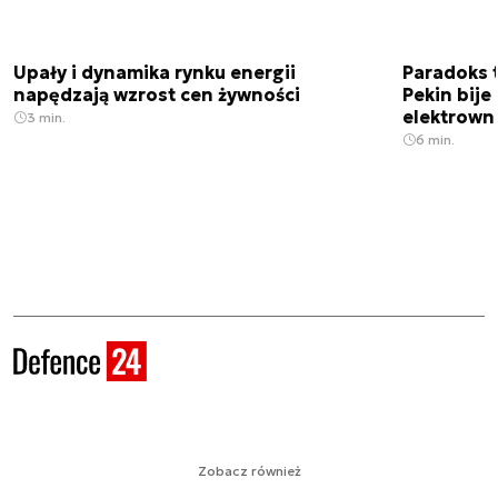
Upały i dynamika rynku energii
Paradoks 
napędzają wzrost cen żywności
Pekin bije
elektrown
3 min.
6 min.
Zobacz również