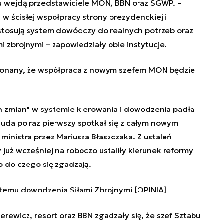
u wejdą przedstawiciele MON, BBN oraz SGWP. –
 w ścisłej współpracy strony prezydenckiej i
tosują system dowódczy do realnych potrzeb oraz
mi zbrojnymi
– zapowiedziały obie instytucje.
konany, że współpraca z nowym szefem MON będzie
h zmian" w systemie kierowania i dowodzenia padła
Duda po raz pierwszy spotkał się z całym nowym
inistra przez Mariusza Błaszczaka. Z ustaleń
 już wcześniej na roboczo ustaliły kierunek reformy
o do czego się zgadzają.
temu dowodzenia Siłami Zbrojnymi [OPINIA]
ewicz, resort oraz BBN zgadzały się, że szef Sztabu