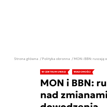
Strona główna
Polityka obronna
MON i BBN: ruszają
W CENTRUM UWAGI
WIADOMOŚCI
MON i BBN: ru
nad zmianami
dowodzenia