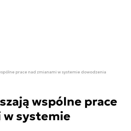
 wspólne prace nad zmianami w systemie dowodzenia
szają wspólne prace
 w systemie