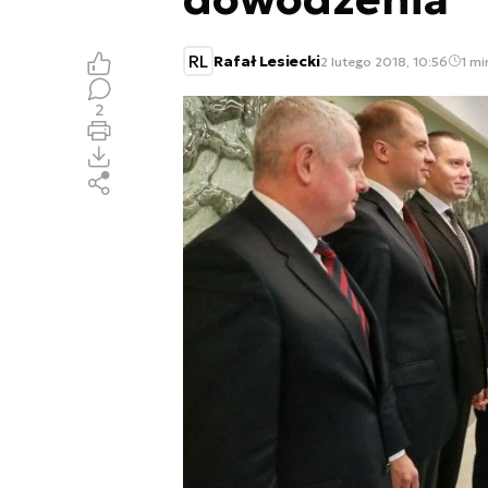
RL
Rafał Lesiecki
2 lutego 2018, 10:56
1 mi
2