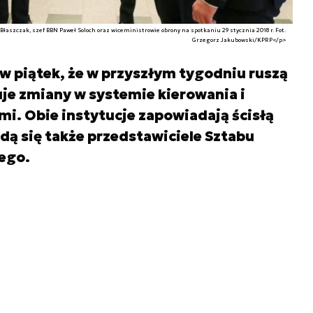
aszczak, szef BBN Paweł Soloch oraz wiceministrowie obrony na spotkaniu 29 stycznia 2018 r. Fot.
Grzegorz Jakubowski/KPRP</p>
 piątek, że w przyszłym tygodniu ruszą
uje zmiany w systemie kierowania i
i. Obie instytucje zapowiadają ścisłą
dą się także przedstawiciele Sztabu
ego.