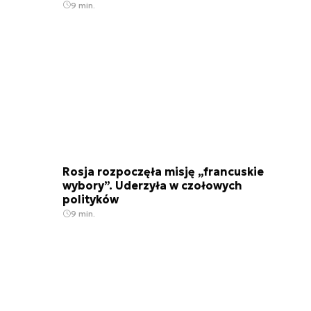
9 min.
Rosja rozpoczęła misję „francuskie
wybory”. Uderzyła w czołowych
polityków
9 min.