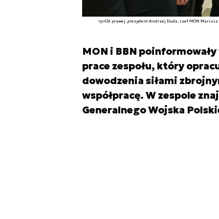
<p>Od prawej: prezydent Andrzej Duda, szef MON Mariusz Bł
MON i BBN poinformowały w
prace zespołu, który oprac
dowodzenia siłami zbrojnym
współpracę. W zespole znaj
Generalnego Wojska Polski