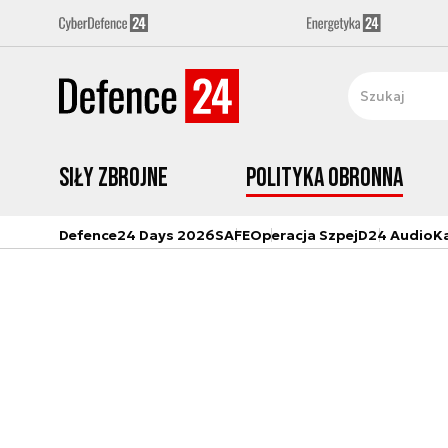
Siły zbrojne
Polityka obronna
Defence24 Days 2026
SAFE
Operacja Szpej
D24 Audio
K