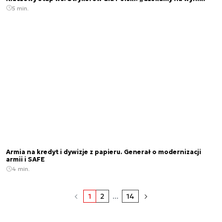
5 min.
Armia na kredyt i dywizje z papieru. Generał o modernizacji
armii i SAFE
4 min.
1
2
...
14