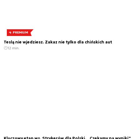
PREMIUM
Teslą nie wjedziesz. Zakaz nie tylko dla chińskich aut
12 min.
Kluczowy etap ws. Strykerów dla Polski. „Czekamy na wyniki”