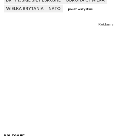
BRYTYJSKIE SIŁY ZBROJNE
OBRONA CYWILNA
WIELKA BRYTANIA
NATO
pokaż wszystkie
Reklama