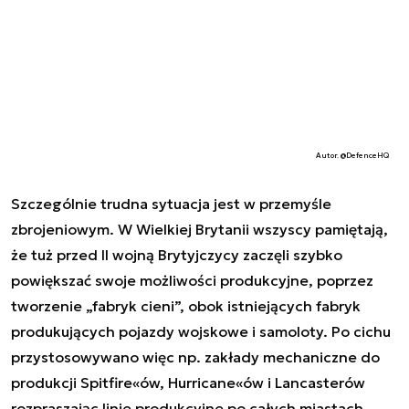
Autor. @DefenceHQ
Szczególnie trudna sytuacja jest w przemyśle
zbrojeniowym. W Wielkiej Brytanii wszyscy pamiętają,
że tuż przed II wojną Brytyjczycy zaczęli szybko
powiększać swoje możliwości produkcyjne, poprzez
tworzenie „fabryk cieni”, obok istniejących fabryk
produkujących pojazdy wojskowe i samoloty. Po cichu
przystosowywano więc np. zakłady mechaniczne do
produkcji Spitfire«ów, Hurricane«ów i Lancasterów
rozpraszając linie produkcyjne po całych miastach.