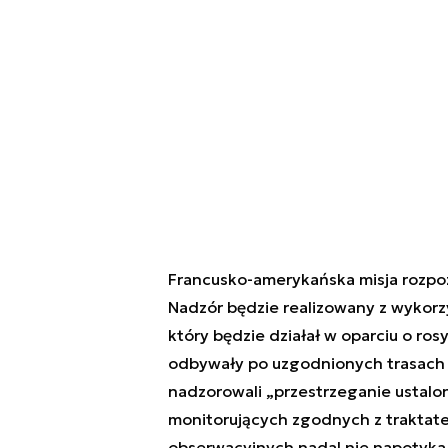
Francusko-amerykańska misja rozpoz
Nadzór będzie realizowany z wykor
który będzie działał w oparciu o ros
odbywały po uzgodnionych trasach or
nadzorowali „
przestrzeganie ustalo
monitorujących zgodnych z traktat
obserwacyjnych nadal nie napotyka