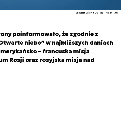
Samolot Boeing OS-135B – fot. mil.ru
rony poinformowało, że zgodnie z
warte niebo” w najbliższych daniach
merykańsko – francuska misja
m Rosji oraz rosyjska misja nad