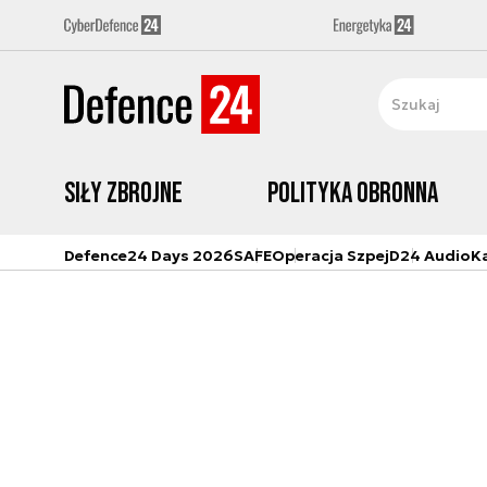
Siły zbrojne
Polityka obronna
Defence24 Days 2026
SAFE
Operacja Szpej
D24 Audio
K