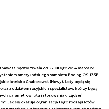
nawcza będzie trwała od 27 lutego do 4 marca br.
zystaniem amerykańskiego samolotu Boeing OS-135B,
yjskie lotnisko Chabarowsk (Nowy). Loty będą się
az z udziałem rosyjskich specjalistów, którzy będą
nych parametrów lotu i stosowania urządzeń
em
”. Jak się okazuje organizacja tego rodzaju lotów
 na przeszkody w żadnym z zainteresowanych państw.