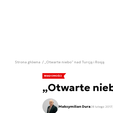
Strona główna
„Otwarte niebo” nad Turcją i Rosją
WIADOMOŚCI
„Otwarte nieb
Maksymilian Dura
28 lutego 2017,