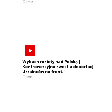
2 min.
Wybuch rakiety nad Polską |
Kontrowersyjna kwestia deportacji
Ukrainców na front.
1 min.