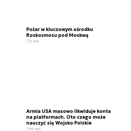
Pożar w kluczowym ośrodku
Roskosmosu pod Moskwą
2 min.
Armia USA masowo likwiduje konta
na platformach. Oto czego może
nauczyć się Wojsko Polskie
16 min.