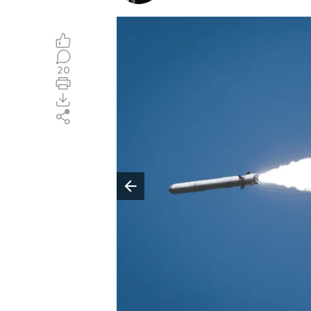
20
Poprzedni slajd