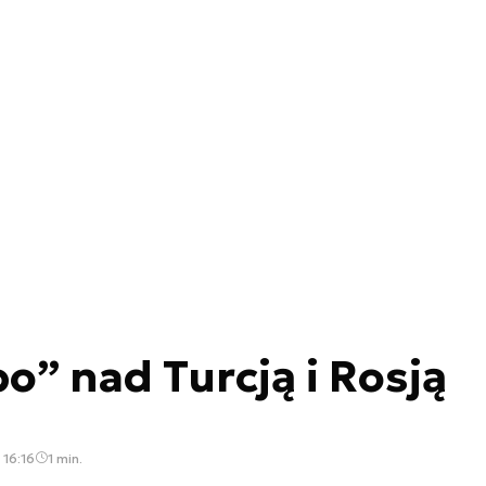
o” nad Turcją i Rosją
 16:16
1 min.