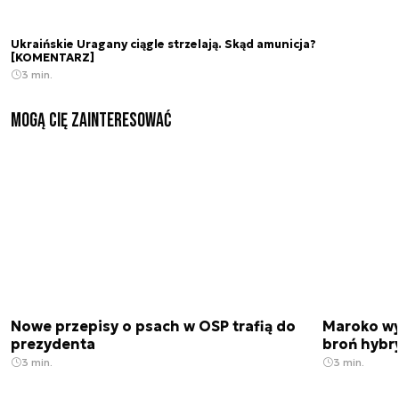
Ukraińskie Uragany ciągle strzelają. Skąd amunicja?
[KOMENTARZ]
3 min.
Mogą Cię zainteresować
Nowe przepisy o psach w OSP trafią do
Maroko wy
prezydenta
broń hybr
3 min.
3 min.