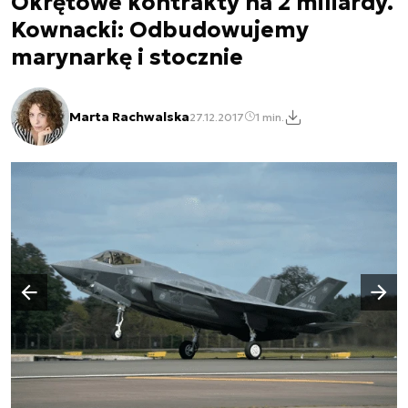
Okrętowe kontrakty na 2 miliardy.
Kownacki: Odbudowujemy
marynarkę i stocznie
Marta Rachwalska
27.12.2017
1 min.
Następny slajd
Poprzedni slajd