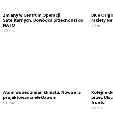
Zmiany w Centrum Operacji
Blue Origi
Satelitarnych. Dowódca przechodzi do
rakiety N
NATO
3 min.
3 min.
Atom wobec zmian klimatu. Nowa era
Kolejne d
projektowania elektrowni
przez Ukra
frontu
5 min.
2 min.