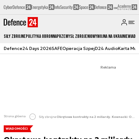
Siły zbrojne
Polityka obronna
Przemysł Zbrojeniowy
Wojna na Ukrainie
Wiado
Defence24 Days 2026
SAFE
Operacja Szpej
D24 Audio
Karta Mu
Reklama
Strona główna
Siły zbrojne
Okrętowe kontrakty na 2 miliardy. Kownacki: Odbudowujemy marynarkę i stocznie
WIADOMOŚCI