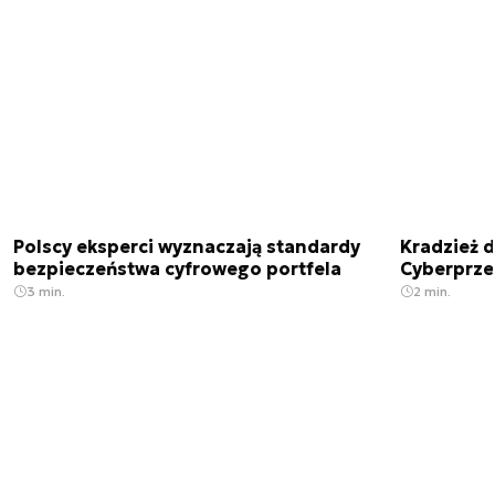
Polscy eksperci wyznaczają standardy
Kradzież 
bezpieczeństwa cyfrowego portfela
Cyberprze
3 min.
2 min.