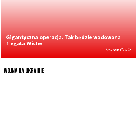
Gigantyczna operacja. Tak będzie wodowana
fregata Wicher
5 min.
3
Wojna na Ukrainie