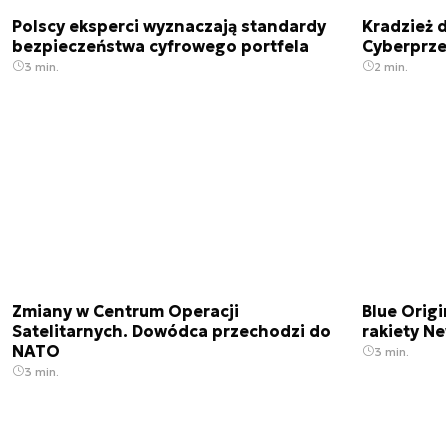
Polscy eksperci wyznaczają standardy
Kradzież 
bezpieczeństwa cyfrowego portfela
Cyberprze
3 min.
2 min.
Zmiany w Centrum Operacji
Blue Origi
Satelitarnych. Dowódca przechodzi do
rakiety N
NATO
3 min.
3 min.