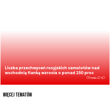
Liczba przechwyceń rosyjskich samolotów nad
wschodnią flanką wzrosła o ponad 250 proc
1 min.
1
Więcej tematów