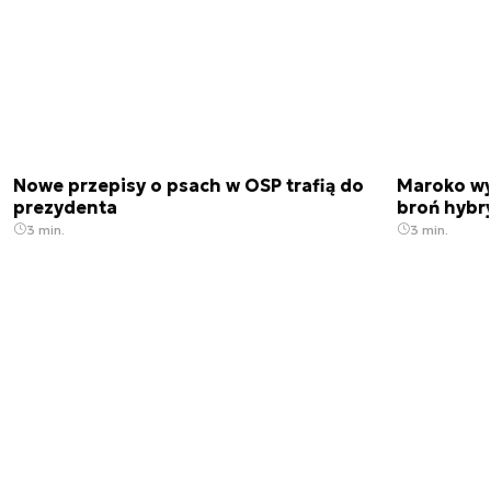
Nowe przepisy o psach w OSP trafią do
Maroko wy
prezydenta
broń hybr
3 min.
3 min.