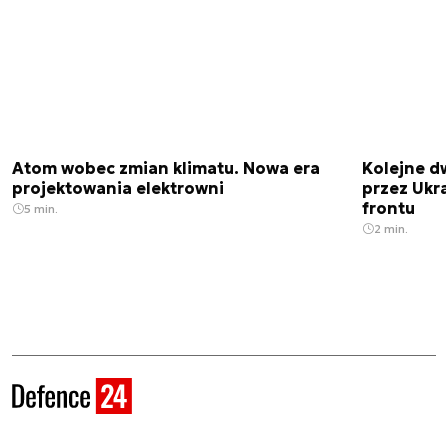
Atom wobec zmian klimatu. Nowa era
Kolejne d
projektowania elektrowni
przez Ukra
frontu
5 min.
2 min.