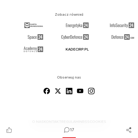
Zobacz również
KADECIRP.PL
Obserwuj nas
O NAS
KONTAKT
REGULAMIN
RSS
COOKIES
17