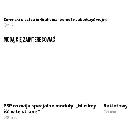
Zełenski o ustawie Grahama: pomoże zakończyć wojnę
2 min.
Mogą Cię zainteresować
PSP rozwija specjalne moduły. „Musimy
Rakietowy 
iść w tę stronę”
9 min.
5 min.