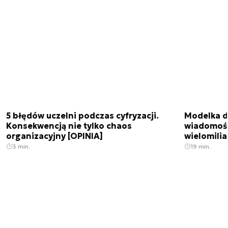
5 błędów uczelni podczas cyfryzacji.
Modelka da
Konsekwencją nie tylko chaos
wiadomośc
organizacyjny [OPINIA]
wielomili
3 min.
19 min.