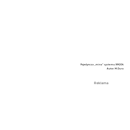
Pojedyncza „mina” systemu XM204
Autor. M.Dura
Reklama