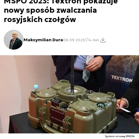
MSPO 2023: Textron pokazuje
nowy sposób zwalczania
rosyjskich czołgów
Maksymilian Dura
06.09.2023
4 min.
System minowy XM204