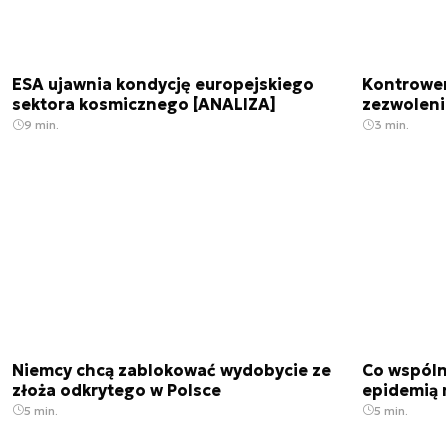
ESA ujawnia kondycję europejskiego
Kontrowers
sektora kosmicznego [ANALIZA]
zezwoleni
9 min.
3 min.
Niemcy chcą zablokować wydobycie ze
Co wspóln
złoża odkrytego w Polsce
epidemią m
5 min.
5 min.