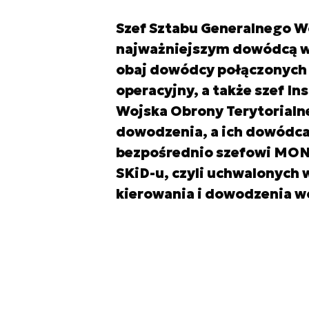
Szef Sztabu Generalnego W
najważniejszym dowódcą w 
obaj dowódcy połączonych r
operacyjny, a także szef In
Wojska Obrony Terytorialn
dowodzenia, a ich dowódc
bezpośrednio szefowi MON.
SKiD-u, czyli uchwalonych 
kierowania i dowodzenia w