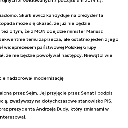
ojnych zlikwidowanych z początkiem 2014 r.).
 wiadomo. Skurkiewicz kandyduje na prezydenta
topada może się okazać, że już nie będzie
też o tym, że z MON odejdzie minister Mariusz
ekwentnie temu zaprzecza, ale ostatnio jeden z jego
ał wiceprezesem państwowej Polskiej Grupy
ł, że nie będzie powoływał następcy. Niewątpliwie
cie nadzorował modernizację
lona przez Sejm. Jej przyjęcie przez Senat i podpis
ścią, zważywszy na dotychczasowe stanowisko PiS,
oraz prezydenta Andrzeja Dudy, który zmianami w
interesował.