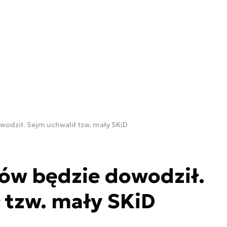
odził. Sejm uchwalił tzw. mały SKiD
ów będzie dowodził.
 tzw. mały SKiD