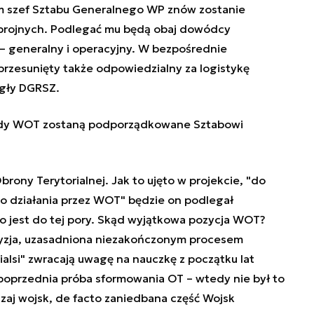
im szef Sztabu Generalnego WP znów zostanie
brojnych. Podlegać mu będą obaj dowódcy
 – generalny i operacyjny. W bezpośrednie
zesunięty także odpowiedzialny za logistykę
egły DGRSZ.
iedy WOT zostaną podporządkowane Sztabowi
ony Terytorialnej. Jak to ujęto w projekcie, "do
do działania przez WOT" będzie on podlegał
o jest do tej pory. Skąd wyjątkowa pozycja WOT?
yzja, uzasadniona niezakończonym procesem
rialsi" zwracają uwagę na nauczkę z początku lat
 poprzednia próba sformowania OT – wtedy nie był to
dzaj wojsk, de facto zaniedbana część Wojsk