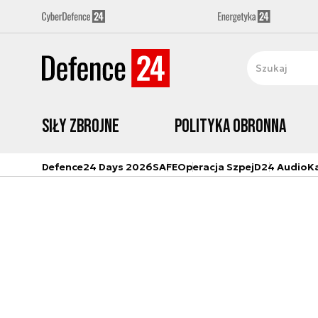
Siły zbrojne
Polityka obronna
Defence24 Days 2026
SAFE
Operacja Szpej
D24 Audio
K