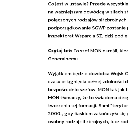
Co jest w ustawie? Przede wszystk
najważniejszym dowódcą w siłach z
połączonych rodzajów sił zbrojnych
podporządkowanie SGWP zostanie pr
Inspektorat Wsparcia SZ, dziś podl
Czytaj też:
To szef MON określi, k
Generalnemu
Wyjątkiem będzie dowódca Wojsk Obr
czasu osiągnięcia pełnej zdolności 
bezpośrednio szefowi MON tak jak t
MON tłumaczy, że to świadoma dec
tworzenia tej formacji. Sami "teryto
2000., gdy fiaskiem zakończyła się
osobny rodzaj sił zbrojnych, lecz ro