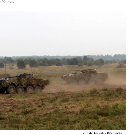
0
1 min.
Fot. Rafał Lesiecki / Defence24.pl