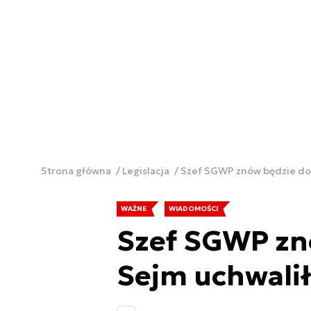
Strona główna
Legislacja
Szef SGWP znów będzie dow
WAŻNE
WIADOMOŚCI
Szef SGWP zn
Sejm uchwalił