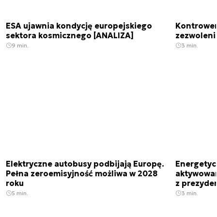
ESA ujawnia kondycję europejskiego
Kontrowers
sektora kosmicznego [ANALIZA]
zezwoleni
9 min.
3 min.
Elektryczne autobusy podbijają Europę.
Energetyc
Pełna zeroemisyjność możliwa w 2028
aktywowany
roku
z prezyde
5 min.
3 min.