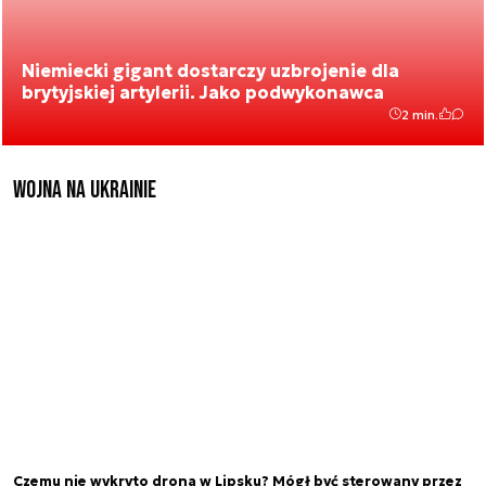
Niemiecki gigant dostarczy uzbrojenie dla
brytyjskiej artylerii. Jako podwykonawca
2 min.
Wojna na Ukrainie
Czemu nie wykryto drona w Lipsku? Mógł być sterowany przez