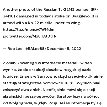
Another photo of the Russian Tu-22M3 bomber (RF-
34110) damaged in today’s strike on Dyagilevo. It is
armed with a Kh-22 missile under its wing.
https://t.co/momzv7WMdm
pic.twitter.com/Mx8HAtDtTN
— Rob Lee (@RALee85)
December 5, 2022
Z opublikowanego w Internecie materiału wideo
wynika, że do eksplozji doszło w rosyjskiej bazie
lotniczej Engels w Saratowie, skąd przeciwko Ukrainie
startują strategiczne bombowce Tu-95. Wybuch miał
zniszczyć dwa z nich. Nieoficjalnie mówi się o akcji
ukraińskich bezzałogowców. Saratow leży na północ
od Wołgogradu, w głębi Rosji. Jeżeli informacja by się