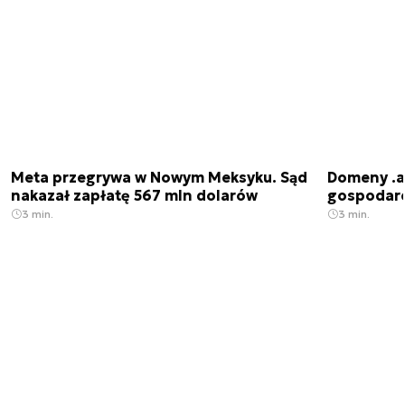
Meta przegrywa w Nowym Meksyku. Sąd
Domeny .ai
nakazał zapłatę 567 mln dolarów
gospodarek
3 min.
3 min.