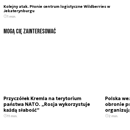
Kolejny atak. Płonie centrum logistyczne Wildberries w
Jekaterynburgu
1 min.
Mogą Cię zainteresować
Przyczółek Kremla na terytorium
Polska we
państwa NATO. „Rosja wykorzystuje
obronie p
każdą słabość”
organizuj
11 min.
2 min.