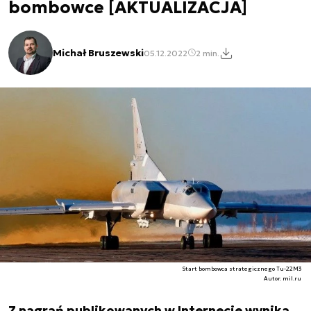
bombowce [AKTUALIZACJA]
Michał Bruszewski
05.12.2022
2 min.
Start bombowca strategicznego Tu-22M3
Autor. mil.ru
Z nagrań publikowanych w Internecie wynika,