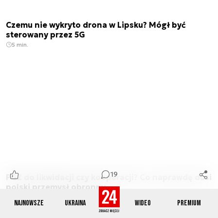
Czemu nie wykryto drona w Lipsku? Mógł być
sterowany przez 5G
5 min.
19
PGZ do likwidacji czy kooperacji? Co naprawdę dusi
polski przemysł obronny
10 min.
Najnowsze
Ukraina
Wideo
Premium