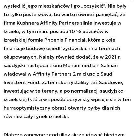
wysiedlić jego mieszkańców i go „oczyścić”. Nie były
to tylko puste słowa, bo warto również pamiętać, że
firma Kushnera Affinity Partners silnie inwestuje w
Izraelu, w tym m.in. posiada 10 % udziałów w
izraelskiej formie Phoenix Financial, która z kolei
finansuje budowę osiedli żydowskich na terenach
okupowanych. Należy również dodać, że w 2021 r.
saudyjski następca tronu Mohammed bin Salman
władował w Affinity Partners 2 mld usd z Saudi
Investent Fund. Zatem skorzystaliby też Saudowie,
inwestując w te tereny, a po normalizacji saudyjsko-
izraelskiej (która w sposób oczywisty wpisuje się w ten
hurraoptymistyczny obraz) otwarty byłby dla nich
również cały rynek izraelski.
Dlatego zapewne zgodziliby się zbudować biednym