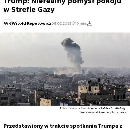
Trump: Nierealny pomysł pokoju
w Strefie Gazy
WR
Witold Repetowicz
08.02.2025
10 min.
Zniszczone zabudowania miasta Rafah w Strefie Gazy.
Autor. Anas-Mohammed/Sutterstock
Przedstawiony w trakcie spotkania Trumpa z