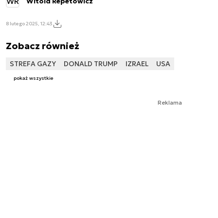
WR
Witold Repetowicz
8 lutego 2025, 12:43
Zobacz również
STREFA GAZY
DONALD TRUMP
IZRAEL
USA
pokaż wszystkie
Reklama