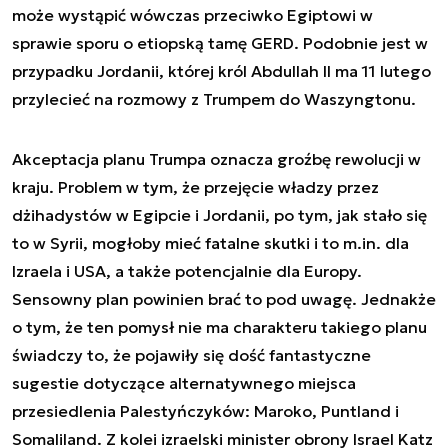
może wystąpić wówczas przeciwko Egiptowi w
sprawie sporu o etiopską tamę GERD. Podobnie jest w
przypadku Jordanii, której król Abdullah II ma 11 lutego
przylecieć na rozmowy z Trumpem do Waszyngtonu.
Akceptacja planu Trumpa oznacza groźbę rewolucji w
kraju. Problem w tym, że przejęcie władzy przez
dżihadystów w Egipcie i Jordanii, po tym, jak stało się
to w Syrii, mogłoby mieć fatalne skutki i to m.in. dla
Izraela i USA, a także potencjalnie dla Europy.
Sensowny plan powinien brać to pod uwagę. Jednakże
o tym, że ten pomysł nie ma charakteru takiego planu
świadczy to, że pojawiły się dość fantastyczne
sugestie dotyczące alternatywnego miejsca
przesiedlenia Palestyńczyków: Maroko, Puntland i
Somaliland. Z kolei izraelski minister obrony Israel Katz