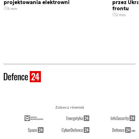
projektowania elektrowni
przez Ukra
frontu
5 min.
2 min.
Zobacz również