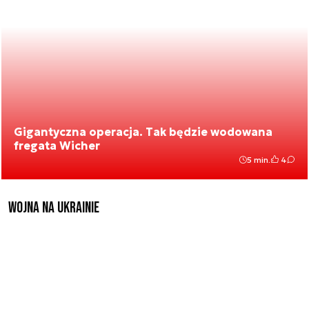
Gigantyczna operacja. Tak będzie wodowana
fregata Wicher
5 min.
4
Wojna na Ukrainie