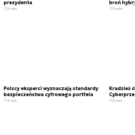
prezydenta
broń hybr
3 min.
3 min.
Polscy eksperci wyznaczają standardy
Kradzież 
bezpieczeństwa cyfrowego portfela
Cyberprze
3 min.
2 min.