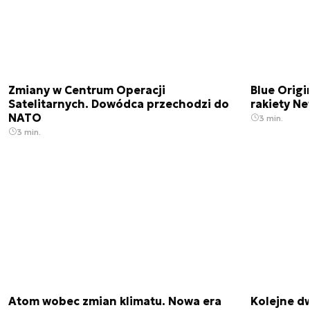
Zmiany w Centrum Operacji
Blue Origi
Satelitarnych. Dowódca przechodzi do
rakiety N
NATO
3 min.
3 min.
Atom wobec zmian klimatu. Nowa era
Kolejne d