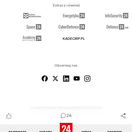
Zobacz również
KADECIRP.PL
Obserwuj nas
O NAS
KONTAKT
REGULAMIN
RSS
COOKIES
26