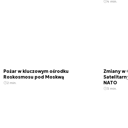
4 min.
Pożar w kluczowym ośrodku
Zmiany w 
Roskosmosu pod Moskwą
Satelitar
NATO
2 min.
3 min.