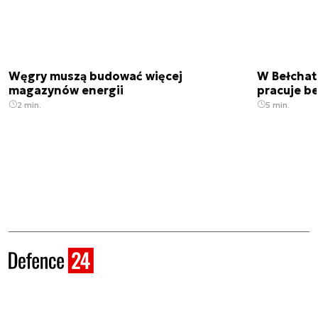
Węgry muszą budować więcej
W Bełchato
magazynów energii
pracuje b
2 min.
5 min.