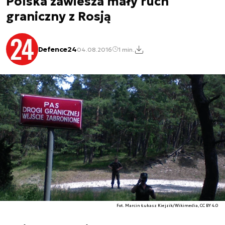
Polska zawiesza mały ruch
graniczny z Rosją
Defence24
04.08.2016
1 min.
Fot. Marcin Łukasz Kiejzik/Wikimedia, CC BY 4.0