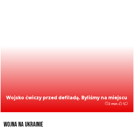
Wojsko ćwiczy przed defiladą. Byliśmy na miejscu
2 min.
1
Wojna na Ukrainie