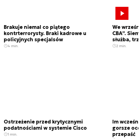
Brakuje niemal co piątego
We wrześn
kontrterrorysty. Braki kadrowe u
CBA”. Siem
policyjnych specjalsów
służba, tr
4 min.
2 min.
Ostrzeżenie przed krytycznymi
Im wcześni
podatnościami w systemie Cisco
gorsze oc
przepaść
1 min.