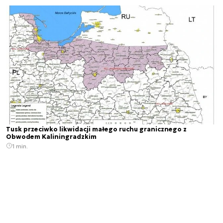
Tusk przeciwko likwidacji małego ruchu granicznego z
Obwodem Kaliningradzkim
1 min.