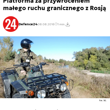
Platforma za przywróceniem
małego ruchu granicznego z Rosją
Defence24
08.08.2016
1 min.
Fot. SG.