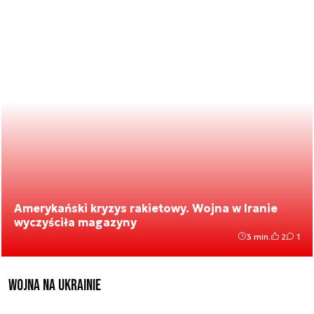
Amerykański kryzys rakietowy. Wojna w Iranie
wyczyściła magazyny
3 min.
2
1
Wojna na Ukrainie