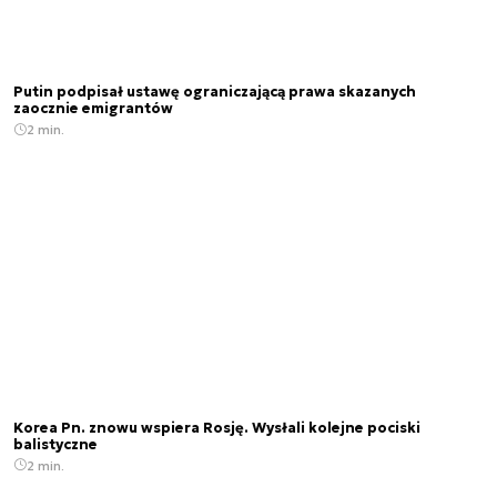
Putin podpisał ustawę ograniczającą prawa skazanych
zaocznie emigrantów
2 min.
Korea Pn. znowu wspiera Rosję. Wysłali kolejne pociski
balistyczne
2 min.