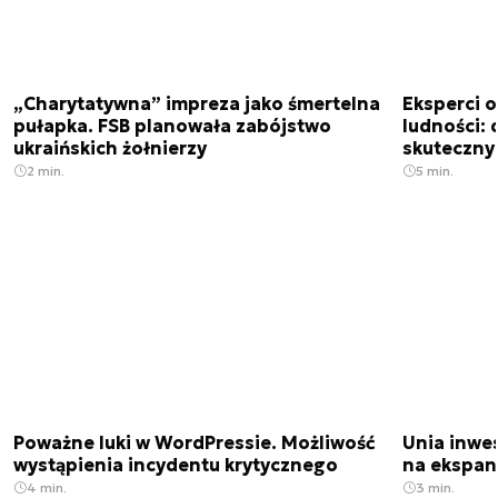
„Charytatywna” impreza jako śmertelna
Eksperci 
pułapka. FSB planowała zabójstwo
ludności: d
ukraińskich żołnierzy
skuteczny
2 min.
5 min.
Poważne luki w WordPressie. Możliwość
Unia inwes
wystąpienia incydentu krytycznego
na ekspan
4 min.
3 min.