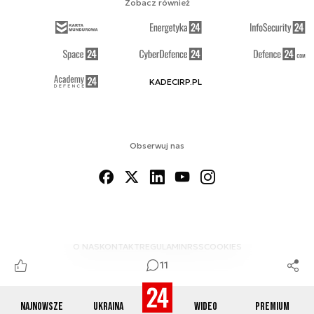
Zobacz również
KADECIRP.PL
Obserwuj nas
O NAS
KONTAKT
REGULAMIN
RSS
COOKIES
11
Najnowsze
Ukraina
Wideo
Premium
© 2012-2026 DEFENCE24