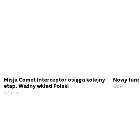
Misja Comet Interceptor osiąga kolejny
Nowy fund
etap. Ważny wkład Polski
2 min.
4 min.