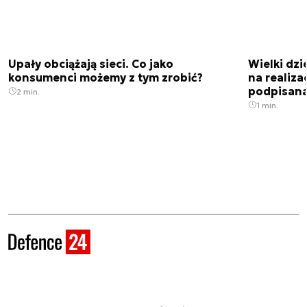
Upały obciążają sieci. Co jako
Wielki dz
konsumenci możemy z tym zrobić?
na realiz
podpisan
2 min.
1 min.