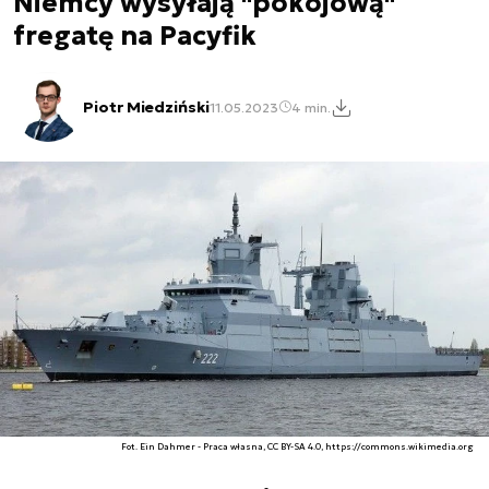
Niemcy wysyłają "pokojową"
fregatę na Pacyfik
Piotr Miedziński
11.05.2023
4 min.
Fot. Ein Dahmer - Praca własna, CC BY-SA 4.0, https://commons.wikimedia.org