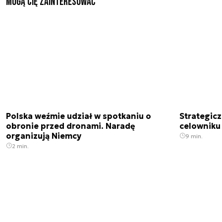
Mogą Cię zainteresować
Polska weźmie udział w spotkaniu o
Strategic
obronie przed dronami. Naradę
celowniku 
organizują Niemcy
9 min.
2 min.