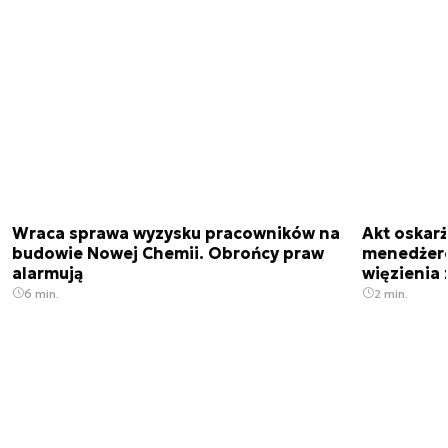
Wraca sprawa wyzysku pracowników na
Akt oskar
budowie Nowej Chemii. Obrońcy praw
menedżero
alarmują
więzienia z
6 min.
2 min.