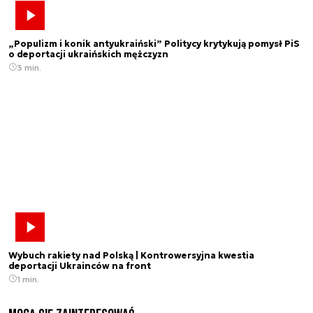
„Populizm i konik antyukraiński” Politycy krytykują pomysł PiS
o deportacji ukraińskich mężczyzn
3 min.
Wybuch rakiety nad Polską | Kontrowersyjna kwestia
deportacji Ukrainców na front
1 min.