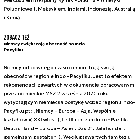
Mercosurem (Wspólny Rynek Południa – Ameryki
Południowej), Meksykiem, Indiami, Indonezją, Australią
i Kenią .
Zobacz też
Niemcy zwiększają obecność na Indo-
Pacyfiku
Niemcy od pewnego czasu demonstrują swoją
obecność w regionie Indo - Pacyfiku. Jest to efektem
rekomendacji zawartych w dokumencie opracowanym
przez niemieckie MSZ 2 września 2020 roku
wytyczającym niemiecką politykę wobec regionu Indo-
Pacyfiku pt: „Niemcy ‒ Europa ‒ Azja. Wspólnie
kształtować XXI wiek" („Leitlinien zum Indo - Pazifik.
Deutschland ‒ Europa ‒ Asien: Das 21. Jahrhundert
gemeinsam gestalten"). Wedługzawartych tam tez u