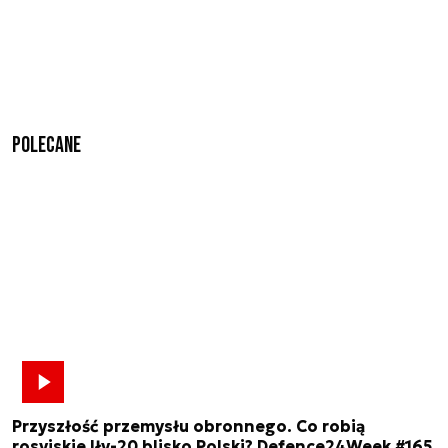
Polecane
Przyszłość przemysłu obronnego. Co robią
rosyjskie Iły-20 blisko Polski? Defence24Week #165