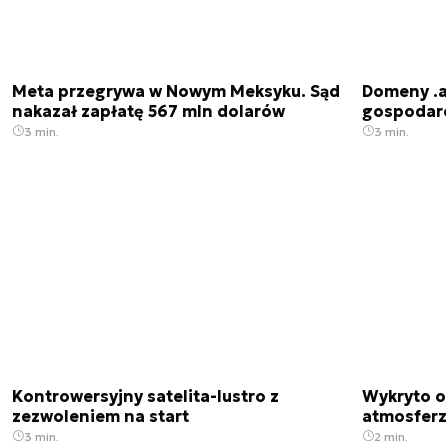
Meta przegrywa w Nowym Meksyku. Sąd
Domeny .ai
nakazał zapłatę 567 mln dolarów
gospodarek
3 min.
3 min.
Kontrowersyjny satelita-lustro z
Wykryto o
zezwoleniem na start
atmosfer
3 min.
2 min.