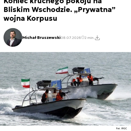
Koniec kruchego pokoju na
Bliskim Wschodzie. „Prywatna”
wojna Korpusu
Michał Bruszewski
08.07.2026
2 min.
Fot. IRGC