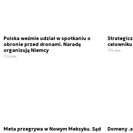
Polska weźmie udział w spotkaniu o
Strategic
obronie przed dronami. Naradę
celowniku 
organizują Niemcy
9 min.
2 min.
Meta przegrywa w Nowym Meksyku. Sąd
Domeny .ai