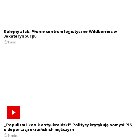
Kolejny atak. Płonie centrum logistyczne Wildberries w
Jekaterynburgu
1 min.
„Populizm i konik antyukraiński” Politycy krytykują pomysł PiS
o deportacji ukraińskich mężczyzn
3 min.