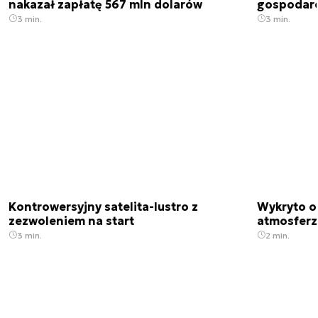
nakazał zapłatę 567 mln dolarów
gospodarek
3 min.
3 min.
Kontrowersyjny satelita-lustro z
Wykryto o
zezwoleniem na start
atmosfer
3 min.
2 min.