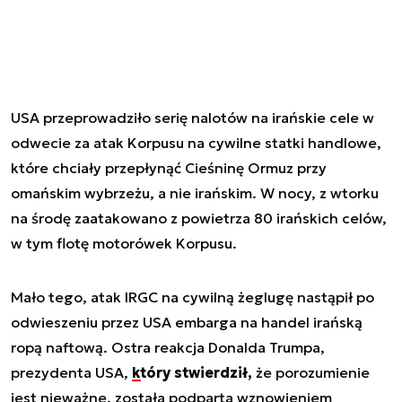
USA przeprowadziło serię nalotów na irańskie cele w
odwecie za atak Korpusu na cywilne statki handlowe,
które chciały przepłynąć Cieśninę Ormuz przy
omańskim wybrzeżu, a nie irańskim. W nocy, z wtorku
na środę zaatakowano z powietrza 80 irańskich celów,
w tym flotę motorówek Korpusu.
Mało tego, atak IRGC na cywilną żeglugę nastąpił po
odwieszeniu przez USA embarga na handel irańską
ropą naftową. Ostra reakcja Donalda Trumpa,
prezydenta USA,
który stwierdził,
że porozumienie
jest nieważne, została podparta wznowieniem