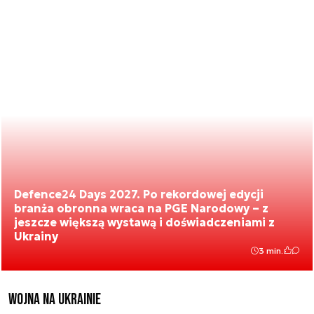
Defence24 Days 2027. Po rekordowej edycji
branża obronna wraca na PGE Narodowy – z
jeszcze większą wystawą i doświadczeniami z
Ukrainy
3 min.
Wojna na Ukrainie