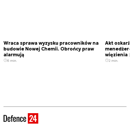
Wraca sprawa wyzysku pracowników na
Akt oskar
budowie Nowej Chemii. Obrońcy praw
menedżero
alarmują
więzienia z
6 min.
2 min.