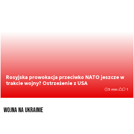
Rosyjska prowokacja przeciwko NATO jeszcze w
trakcie wojny? Ostrzeżenie z USA
3 min.
1
Wojna na Ukrainie