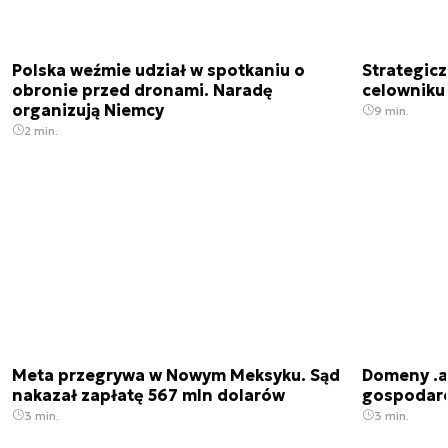
Polska weźmie udział w spotkaniu o
Strategic
obronie przed dronami. Naradę
celowniku 
organizują Niemcy
9 min.
2 min.
Meta przegrywa w Nowym Meksyku. Sąd
Domeny .ai
nakazał zapłatę 567 mln dolarów
gospodarek
3 min.
3 min.