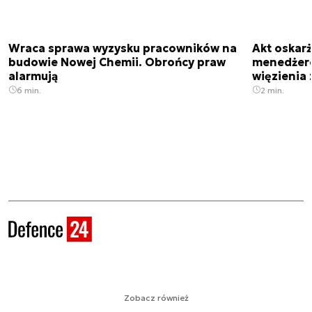
Wraca sprawa wyzysku pracowników na
Akt oskar
budowie Nowej Chemii. Obrońcy praw
menedżero
alarmują
więzienia z
6 min.
2 min.
Zobacz również