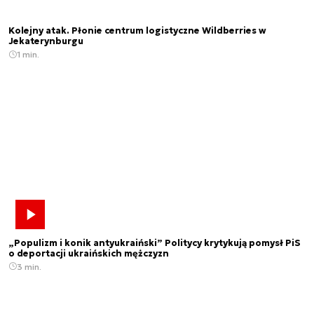
Kolejny atak. Płonie centrum logistyczne Wildberries w
Jekaterynburgu
1 min.
„Populizm i konik antyukraiński” Politycy krytykują pomysł PiS
o deportacji ukraińskich mężczyzn
3 min.