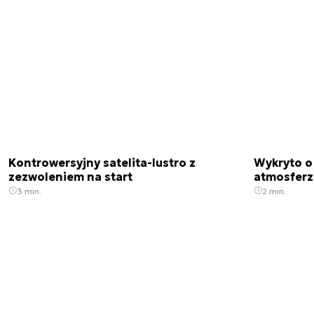
Kontrowersyjny satelita-lustro z
Wykryto o
zezwoleniem na start
atmosfer
3 min.
2 min.