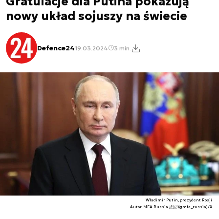
Gratulacje dla Putina pokazują
nowy układ sojuszy na świecie
Defence24
19.03.2024
3 min.
Władimir Putin, prezydent Rosji
Autor. MFA Russia 🇷🇺 (@mfa_russia)/X