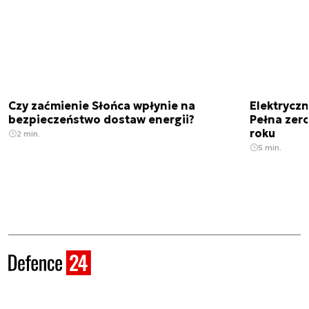
Czy zaćmienie Słońca wpłynie na
Elektrycz
bezpieczeństwo dostaw energii?
Pełna zer
roku
2 min.
5 min.