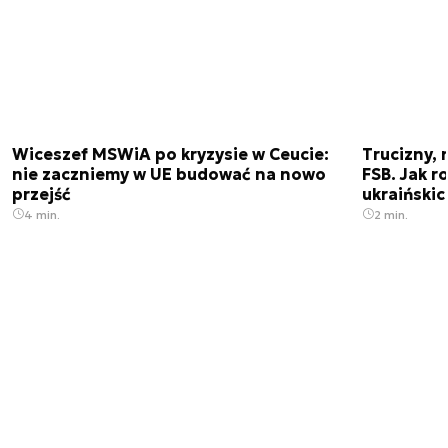
Wiceszef MSWiA po kryzysie w Ceucie:
Trucizny, 
nie zaczniemy w UE budować na nowo
FSB. Jak r
przejść
ukraiński
4 min.
2 min.