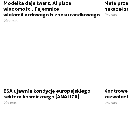
Modelka daje twarz, AI pisze
Meta prze
wiadomości. Tajemnice
nakazał z
wielomiliardowego biznesu randkowego
3 min.
19 min.
ESA ujawnia kondycję europejskiego
Kontrowers
sektora kosmicznego [ANALIZA]
zezwoleni
9 min.
3 min.