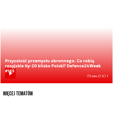
Przyszłość przemysłu obronnego. Co robią
rosyjskie Iły-20 blisko Polski? Defence24Week
#165
1 min.
1
1
Więcej tematów